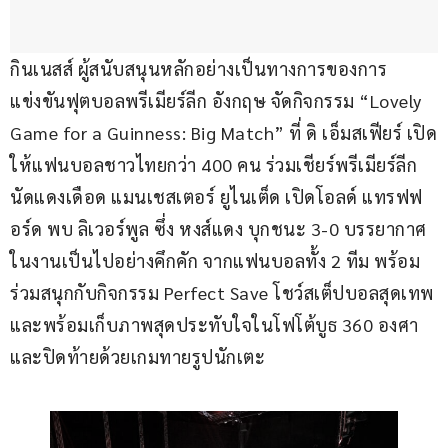
กินเนสส์ ผู้สนับสนุนหลักอย่างเป็นทางการของการ
แข่งขันฟุตบอลพรีเมียร์ลีก อังกฤษ จัดกิจกรรม “Lovely 
Game for a Guinness: Big Match” ที่ ดิ เอ็มสเฟียร์ เปิด
ให้แฟนบอลชาวไทยกว่า 400 คน ร่วมเชียร์พรีเมียร์ลีก 
นัดแดงเดือด แมนเชสเตอร์ ยูไนเต็ด เปิดโอลด์ แทรฟฟ
อร์ด พบ ลิเวอร์พูล ซึ่ง หงส์แดง บุกชนะ 3-0 บรรยากาศ
ในงานเป็นไปอย่างคึกคัก จากแฟนบอลทั้ง 2 ทีม พร้อม
ร่วมสนุกกับกิจกรรม Perfect Save โชว์สเต็ปบอลสุดเทพ 
และพร้อมเก็บภาพสุดประทับใจในโฟโต้บูธ 360 องศา 
และปิดท้ายด้วยเกมทายรูปนักเตะ