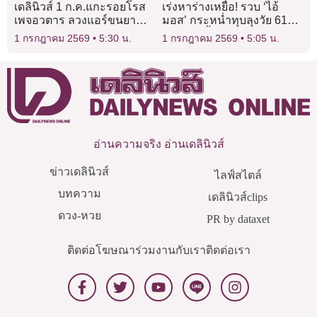
เดลินิวส์ 1 ก.ค.แกะรอยโรส
เร่งหาร่างเหยื่อ! รวบ ‘ไอ้
เพจอวตาร ลวงแอร์ขนยา
มอส’ กระหน่ำทุบลุงวัย 61
แลกเงินค่าจ้าง8.8พัน
สลบ-อุ้มขึ้นซาเล้งหนีหาย
1 กรกฎาคม 2569
5:30 น.
1 กรกฎาคม 2569
5:05 น.
อ่านความจริง อ่านเดลินิวส์
ข่าวเดลินิวส์
ไลฟ์สไตล์
บทความ
เดลินิวส์clips
ดวง-หวย
PR by dataxet
ติดต่อโฆษณา
ร่วมงานกับเรา
ติดต่อเรา