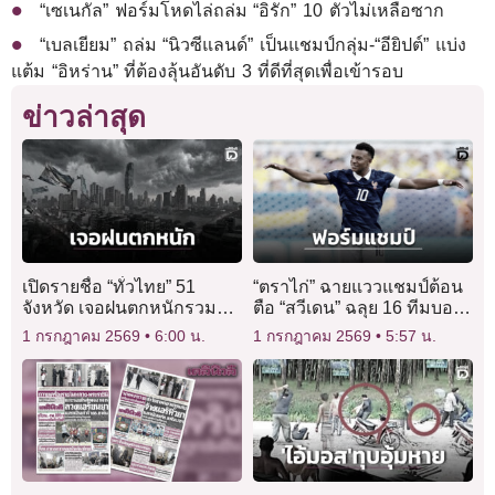
“เซเนกัล” ฟอร์มโหดไล่ถล่ม “อิรัก” 10 ตัวไม่เหลือซาก
“เบลเยียม” ถล่ม “นิวซีแลนด์” เป็นแชมป์กลุ่ม-“อียิปต์” แบ่ง
แต้ม “อิหร่าน” ที่ต้องลุ้นอันดับ 3 ที่ดีที่สุดเพื่อเข้ารอบ
ข่าวล่าสุด
เปิดรายชื่อ “ทั่วไทย” 51
“ตราไก่” ฉายแววแชมป์ต้อน
จังหวัด เจอฝนตกหนักรวม
ตือ “สวีเดน” ฉลุย 16 ทีมบอล
“กทม.-ปริมณฑล”
โลก
1 กรกฎาคม 2569
6:00 น.
1 กรกฎาคม 2569
5:57 น.