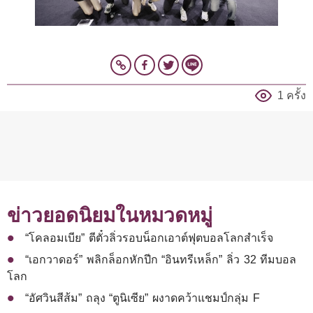
1 ครั้ง
ข่าวยอดนิยมในหมวดหมู่
“โคลอมเบีย” ตีตั๋วลิ่วรอบน็อกเอาต์ฟุตบอลโลกสำเร็จ
“เอกวาดอร์” พลิกล็อกหักปีก “อินทรีเหล็ก” ลิ่ว 32 ทีมบอล
โลก
“อัศวินสีส้ม” ถลุง “ตูนิเซีย” ผงาดคว้าแชมป์กลุ่ม F