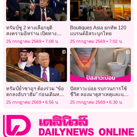
ทรัมป์ชู 2 ทางเลือกยุติ
Boutiques Asia ยกทัพ 120
สงครามอิหร่าน เปิดทาง
แบรนด์อิสระบุกไทย
เจรจาหรือปฏิบัติการทหาร
25 กรกฎาคม 2569
7:08 น.
25 กรกฎาคม 2569
7:02 น.
ต่อไป
ทรัมป์ย้ำซาอุฯ ต้องร่วม “ข้อ
ปัสสาวะบ่อย รบกวนการใช้
ตกลงอับราฮัม” ก่อนเดินหน้า
ชีวิต ลองมาดูสาเหตุและแก้
ดีลนิวเคลียร์กับสหรัฐ
ปัญหา แม้แต่สภาพจิตใจก็มี
25 กรกฎาคม 2569
6:56 น.
25 กรกฎาคม 2569
6:30 น.
ส่วน