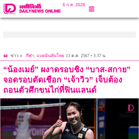
6 ก.ค. 2026
,
13 ต.ค. 2567 • 3:37 น.
ข่าว
กีฬา
แบดมินตันไทย
“น้องเมย์” ผงาดรอบชิง “บาส-สกาย”
จอดรอบตัดเชือก “เจ้าวิว” เจ็บต้อง
ถอนตัวศึกขนไก่ที่ฟินแลนด์