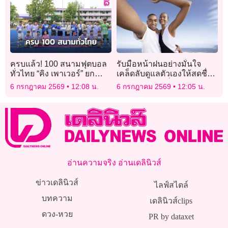
ครบแล้ว! 100 สนามฟุตบอล
รับมือหน้าฝนอย่างมั่นใจ
ทั่วไทย “คิง เพาเวอร์” ยก
เคล็ดลับดูแลตัวเองให้สดชื่น
ระดับศักยภาพเยาวชนไทย
ไร้กังวลเรื่องกลิ่นกาย
6 กรกฎาคม 2569
12:08 น.
6 กรกฎาคม 2569
12:05 น.
ส่งต่อพื้นที่แห่งโอกาสจาก
ยอดดอย-บนเกาะ-ชายแดน
อ่านความจริง อ่านเดลินิวส์
ข่าวเดลินิวส์
ไลฟ์สไตล์
บทความ
เดลินิวส์clips
ดวง-หวย
PR by dataxet