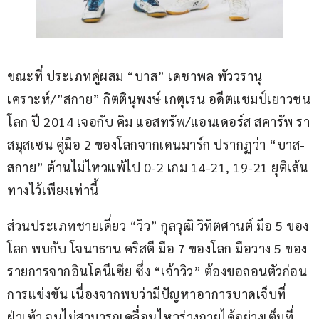
ขณะที่ ประเภทคู่ผสม “บาส” เดชาพล พัววรานุ
เคราะห์/”สกาย” กิตตินุพงษ์ เกตุเรน อดีตแชมป์เยาวชน
โลก ปี 2014 เจอกับ คิม แอสทรัพ/แอนเดอร์ส สคารัพ รา
สมุสเซน คู่มือ 2 ของโลกจากเดนมาร์ก ปรากฏว่า “บาส-
สกาย” ต้านไม่ไหวแพ้ไป 0-2 เกม 14-21, 19-21 ยุติเส้น
ทางไว้เพียงเท่านี้
ส่วนประเภทชายเดี่ยว “วิว” กุลวุฒิ วิทิตศานต์ มือ 5 ของ
โลก พบกับ โจนาธาน คริสตี มือ 7 ของโลก มือวาง 5 ของ
รายการจากอินโดนีเซีย ซึ่ง “เจ้าวิว” ต้องขอถอนตัวก่อน
การแข่งขัน เนื่องจากพบว่ามีปัญหาอาการบาดเจ็บที่
ฝ่าเท้า จนไม่สามารถเคลื่อนไหวร่างกายได้อย่างเต็มที่