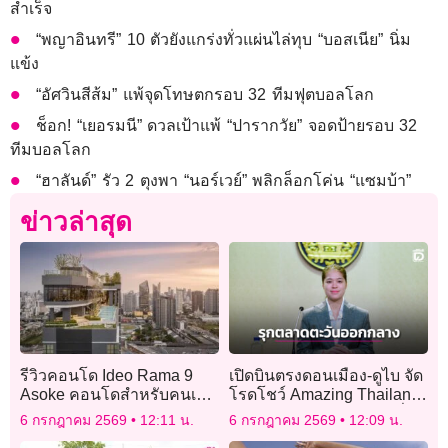
สำเร็จ
“พญาอินทรี” 10 ตัวยังแกร่งทั่วแผ่นไล่ทุบ “บอสเนีย” นิ่ม
แข้ง
“อัศวินสีส้ม” แพ้จุดโทษตกรอบ 32 ทีมฟุตบอลโลก
ช็อก! “เยอรมนี” ดวลเป้าแพ้ “ปารากวัย” จอดป้ายรอบ 32
ทีมบอลโลก
“ฮาลันด์” รัว 2 ตุงพา “นอร์เวย์” พลิกล็อกโค่น “แซมบ้า”
ข่าวล่าสุด
รีวิวคอนโด Ideo Rama 9
เปิดบินตรงดอนเมือง-ดูไบ จัด
Asoke คอนโดสำหรับคนเงิน
โรดโชว์ Amazing Thailand
เดือน 30k – 40k
7-8 ก.ค. เจาะตลาดท่องเที่ยว
6 กรกฎาคม 2569
12:11 น.
6 กรกฎาคม 2569
12:09 น.
ตะวันออกกลาง