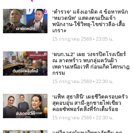
‘ตำรวจ’ แจ้งเอาผิด 4 ข้อหาหนัก
‘หมวดนัท’ แสดงตนเป็นเจ้า
พนักงาน-ใช้วิทยุ-ไขข่าวลือ-เสื้อ
เกราะ
15 กรกฎาคม 2569
23:05 น.
‘ผบก.น.2’ เผย วงจรปิดโรงเบียร์
ณ ลาดพร้าว พบกลุ่มควันฝ้า
เพดานเหนือเวที ก่อนเกิดโศกนาฎ
กรรม
15 กรกฎาคม 2569
22:30 น.
‘แพ็ท สุธาสินี’ เผยชีวิตครอบครัว
สุดอบอุ่น สามี-ลูกชายไฟเขียว
คอยซัพพอร์ตสิ่งที่รักเต็มร้อย
15 กรกฎาคม 2569
22:30 น.
แห่วิจารณ์มหาวิทยาลัยจีน จด