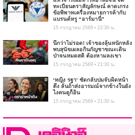
ทะเบียนตราสัญลักษณ์ คาดเกรง
ข้อพิพาทเครื่องหมายการค้ากับ
แบรนด์หรู “อาร์มานี่”
15 กรกฎาคม 2569
22:30 น.
นึกว่าไม่รอด! เจ้าของลุ้นหนักหลัง
พบสุนัขเผลอกินกัญชาขณะเดิน
ป่าจนหมดสติ ต้องหามลงเขา
15 กรกฎาคม 2569
21:30 น.
‘หญิง รฐา’ ซัดกลับปมจับผิดหน้า
ตึง ลั่นถ้าส่งอารมณ์จากข้างในยัง
ไงคนดูก็อิน
15 กรกฎาคม 2569
21:30 น.