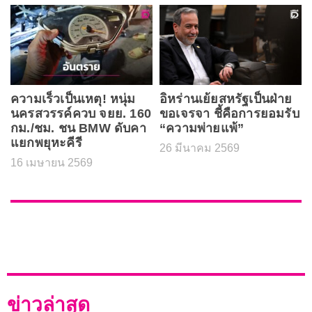
ความเร็วเป็นเหตุ! หนุ่ม
อิหร่านเย้ยสหรัฐเป็นฝ่าย
นครสวรรค์ควบ จยย. 160
ขอเจรจา ชี้คือการยอมรับ
กม./ชม. ชน BMW ดับคา
“ความพ่ายแพ้”
แยกพยุหะคีรี
26 มีนาคม 2569
16 เมษายน 2569
ข่าวล่าสุด