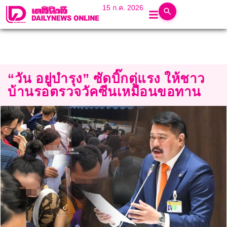
15 ก.ค. 2026
“วัน อยู่บำรุง” ซัดบิ๊กตู่แรง ให้ชาว
บ้านรอตรวจวัคซีนเหมือนขอทาน