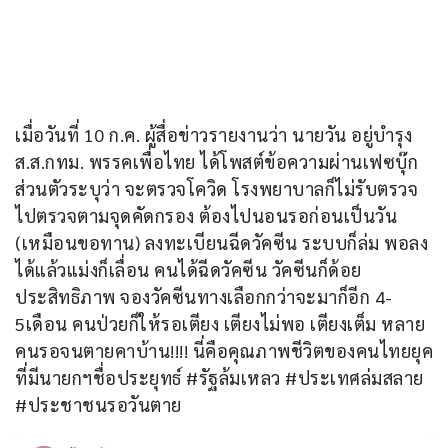
เมื่อวันที่ 10 ก.ค. ผู้สื่อข่าวรายงานว่า นายวัน อยู่บำรุง 
ส.ส.กทม. พรรคเพื่อไทย ได้โพสต์ข้อความผ่านเฟซบุ๊ก
ส่วนตัวระบุว่า จะตรวจโควิด โรงพยาบาลก็ไม่รับตรวจ 
ไปตรวจตามจุดคัดกรอง ต้องไปนอนรอก่อนเป็นวัน 
(เหมือนขอทาน) ลงทะเบียนฉีดวัคซีน ระบบก็ล่ม พอลง
ได้แล้วแม่งก็เลื่อน คนได้ฉีดวัคซีน วัคซีนก็ด้อย
ประสิทธิภาพ จองวัคซีนทางเลือกกว่าจะมาก็อีก 4-
5เดือน คนป่วยก็ให้รอเตียง เตียงไม่พอ เตียงเต็ม หลาย
คนรอจนตายคาบ้าน!!!! นี่คือคุณภาพชีวิตของคนไทยยุค
ที่มีนายกฯชื่อประยุทธ์ #รัฐล้มเหลว #ประเทศล่มสลาย 
#ประชาชนรอวันตาย