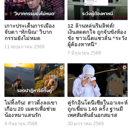
เกาะประเด็นการเมือง
12 ล้านหล่นริมลิฟต์!
จับตา ‘ทักษิณ’ วิบาก
เงินสดตกใจ ถูกจับขังห้อง
กรรมยังไม่หมด
ขัง ชาวเน็ตแซวลั่น “ระวัง
ผู้ต้องหาหนี”
11 พฤษภาคม 2569
7 มิถุนายน 2568
ไม่ทิ้งกัน! สาวดิ่งลงเขา
คู่รักอินโดนีเซียในอาเจะห์
เกือบ 20 เมตรเพื่อช่วย
ถูกเฆี่ยน 140 ครั้ง ฐานมี
น้องหมาแสนรัก
เพศสัมพันธ์นอกสมรส
4 กันยายน 2568
30 มกราคม 2569