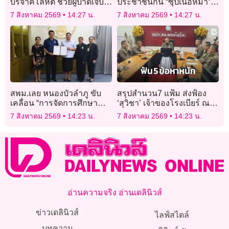
บริจาคโลหิต ช่วยผู้บาดเจ็บ
ประชาชนกิน “ซุปเนื้อหมา”
จากเหตุกราดยิงใน ‘โรงเรียน
คลายความร้อน
7 สิงหาคม 2569
14:27 น.
7 สิงหาคม 2569
14:27 น.
เทพศิรินทร์-นนทบุรี’
สพม.เลย หนองบัวลำภู ขับ
สรุปสำนวน7 แฟ้ม ส่งฟ้อง
เคลื่อน “การจัดการศึกษา
‘สุวิชา’ เจ้าของโรงเบียร์ ณ
แบบเรียนรวม ”
ลาดพร้าว ฟัน 5 ข้อหาหนัก
7 สิงหาคม 2569
14:23 น.
7 สิงหาคม 2569
14:23 น.
อ่านความจริง อ่านเดลินิวส์
ข่าวเดลินิวส์
ไลฟ์สไตล์
บทความ