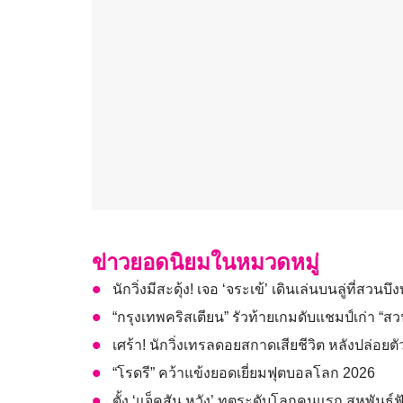
ข่าวยอดนิยมในหมวดหมู่
นักวิ่งมีสะดุ้ง! เจอ ‘จระเข้’ เดินเล่นบนลู่ที่สวนบ
“กรุงเทพคริสเตียน” รัวท้ายเกมดับแชมป์เก่า “ส
เศร้า! นักวิ่งเทรลดอยสกาดเสียชีวิต หลังปล่อยตัวแ
“โรดรี” คว้าแข้งยอดเยี่ยมฟุตบอลโลก 2026
ตั้ง ‘แจ็คสัน หวัง’ ทูตระดับโลกคนแรก สหพันธ