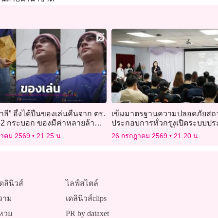
าลี” อึ้งได้ปืนของเล่นคืนจาก ตร.
เข้มมาตรฐานความปลอดภัยสถ
 62 กระบอก ของมีค่าหลายล้าน
ประกอบการทั่วกรุงเปิดระบบปร
!
ตนเองป้องกันเหตุซ้ำรอย
ฎาคม 2569
21:25 น.
26 กรกฎาคม 2569
21:20 น.
ดลินิวส์
ไลฟ์สไตล์
วาม
เดลินิวส์clips
หวย
PR by dataxet