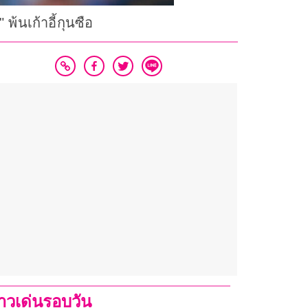
พ้นเก้าอี้กุนซือ
่าวเด่นรอบวัน