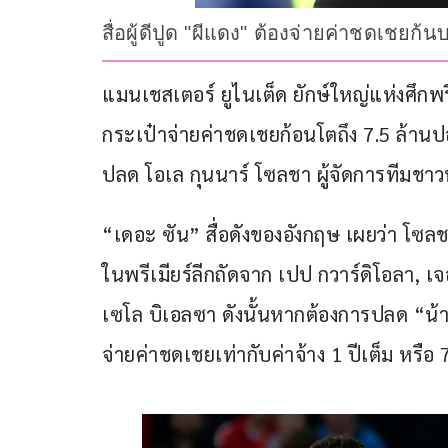
สื่อผู้ดีปูด "ผีแดง" ต้องจ่ายค่าชดเชยก้
แมนเชสเตอร์ ยูไนเต็ด ยักษ์ใหญ่แห่งศึกพรีเม
กระเป๋าจ่ายค่าชดเชยก้อนโตถึง 7.5 ล้าน
ปลด โอเล กุนนาร์ โซลชา ผู้จัดการทีมชา
“เดอะ ซัน” สื่อดังของอังกฤษ เผยว่า โซลชา 
ในพรีเมียร์ลีกถัดจาก เปป กวาร์ดิโอลา, 
เซโล บิเอลซา ดังนั้นหากต้องการปลด “น้
จ่ายค่าชดเชยเท่ากับค่าจ้าง 1 ปีเต็ม หรือ 