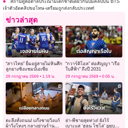
สถานทูตอิตาลีประณามเด็กชาติเดียวกันปมคลิปบน BTS
เจ้าตัวอัดคลิปขอโทษ-เตรียมถูกส่งกลับประเทศ!
ข่าวล่าสุด
“สาวไทย” ยิ้มอยู่สายไม่หินศึก
“กวาร์ดิโอล” ต่อสัญญา “เรือ
ลูกยางชิงแชมป์เอเชีย
ใบสีฟ้า” ถึงปี 2031
29 กรกฎาคม 2569
1:19 น.
29 กรกฎาคม 2569
0:05 น.
ตะลึงทั้งถนน! แก๊งชายวิ่งแก้
ย่า-พี่ชายสุดห่วง! ยังไร้
ผ้าวิ่งโทงๆ กลางย่านร้าน
เบาะแส ‘ฮลุน โซโล่’ ยูทูบ