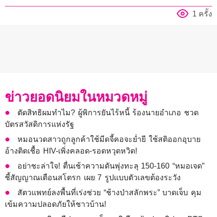
1 ครั้ง
ข่าวยอดนิยมในหมวดหมู่
ตัดสิทธิผมทำไม? ผู้พิการยันไร้หนี้ ร้องนายอำเภอ ชวด
บัตรสวัสดิการแห่งรัฐ
หมอนวดสาวถูกลูกค้าใช้มีดจี้คอจะย่ำยี ใช้สติออกอุบาย
อ้างติดเชื้อ HIV-เพิ่งคลอด-รอดหวุดหวิด!
อย่าชะล่าใจ! ตื่นเช้าความดันพุ่งทะลุ 150-160 “หมอเจด”
ชี้สัญญาณเตือนสโตรก เผย 7 รูปแบบตัวเลขต้องระวัง
สัตวแพทย์ลงพื้นที่เร่งช่วย “ช้างป่าสลักพระ” บาดเจ็บ คุม
เข้มความปลอดภัยให้ชาวบ้าน!