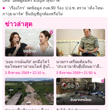
ฤทธิ์’ อดีตผู้สมัคร มีปัญหาสุขภาพ
‘เรืองไกร’ จดข้อมูล ภงด.90 ร้อง ป.ป.ช. ตรวจ ‘เท้ง-ไหม-
ภาวุธ-มาร์ค’ ยื่นบัญชีถูกต้องหรือไม่
ข่าวล่าสุด
‘ออม กรณ์นภัส’ ยกมือไหว้
นายกฯ เตรียมต้อนรับ
ขอโทษดราม่าอมไมค์ ยันไร้
‘ประธานาธิบดีเมียนมา’เยือน
เจตนาเสียมารยาทใส่ ‘กิ๊ก สุวั
ไทย 6-7 ส.ค.นี้
3 สิงหาคม 2569
22:10 น.
3 สิงหาคม 2569
21:50 น.
จนี’