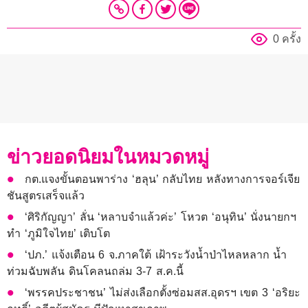
0 ครั้ง
ข่าวยอดนิยมในหมวดหมู่
กต.แจงขั้นตอนพาร่าง ‘ฮลุน’ กลับไทย หลังทางการจอร์เจีย
ชันสูตรเสร็จแล้ว
‘ศิริกัญญา’ ลั่น ‘หลาบจำแล้วค่ะ’ โหวต ‘อนุทิน’ นั่งนายกฯ
ทำ ‘ภูมิใจไทย’ เติบโต
‘ปภ.’ แจ้งเตือน 6 จ.ภาคใต้ เฝ้าระวังน้ำป่าไหลหลาก น้ำ
ท่วมฉับพลัน ดินโคลนถล่ม 3-7 ส.ค.นี้
‘พรรคประชาชน’ ไม่ส่งเลือกตั้งซ่อมสส.อุดรฯ เขต 3 ‘อริยะ