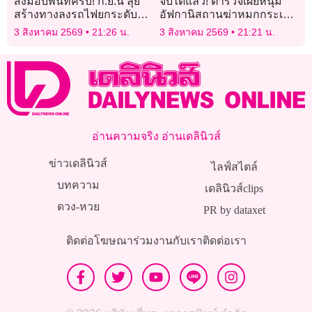
ส่งมอบพื้นที่ครบ! ก.ย.นี้ ลุย
จับได้แล้ว! ตำรวจเผยหนุ่ม
สร้างทางลงรถไฟยกระดับ
อัฟกานิสถานฆ่าหมกกระเป๋า
“มาบกะเบา-คลองขนานจิตร”
หญิงอังกฤษ เหตุไม่พอใจ
3 สิงหาคม 2569
21:26 น.
3 สิงหาคม 2569
21:21 น.
เรื่องสอนศาสนา
อ่านความจริง อ่านเดลินิวส์
ข่าวเดลินิวส์
ไลฟ์สไตล์
บทความ
เดลินิวส์clips
ดวง-หวย
PR by dataxet
ติดต่อโฆษณา
ร่วมงานกับเรา
ติดต่อเรา