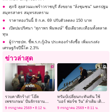
ศุภจี ลุยสวนมะพร้าวราชบุรี สั่งขยาย “ล้งชุมชน” นครปฐม
สมุทรสาคร สมุทรสงคราม
ราคาทองวันนี้ 8 ก.ค. 69 ปรับตัวลดลง 150 บาท
เปิดปมปริศนา “สุภาพร พิมพงษ์” ชื่อเดียวสะเทือนทั้งตลาด
ทุน
ผู้ว่าฯธปท. ชี้พ.ร.ก.กู้เงิน ประคองกำลังซื้อ เพิ่มแรงส่ง
เศรษฐกิจปีนี้โต 2.3%
ข่าวล่าสุด
รวบคาตึกร้าง! ‘โอ๊ต
ทรัมป์เปลี่ยนกะทันหัน ใช้
เพชรเกษม’ ปั่นจักรยาน
“แอร์ ฟอร์ซ วัน” ลำเดิม เดิน
กบดาน หลังตัดสายไฟเมน
ทางกลับจากกาตาร์
9 กรกฎาคม 2569
8:12 น.
9 กรกฎาคม 2569
8:11 น.
ชาวบ้านขายประทังชีวิต