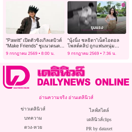
“Pawitt” เปิดตัวซิงเกิลเดบิวต์
“นุ้งนิ้ง ชลธิดา”เน็ตไอดอล
“Make Friends” ชูแนวดนตรี
โพสต์คลิป ถูกแฟนหนุ่ม
Soul-Disco ยุค 70’s
ทำร้ายในห้องนอน ลั่นขอ
9 กรกฎาคม 2569
8:00 น.
9 กรกฎาคม 2569
7:36 น.
ถอยออกมาไม่กลับไปอีก
อ่านความจริง อ่านเดลินิวส์
ข่าวเดลินิวส์
ไลฟ์สไตล์
บทความ
เดลินิวส์clips
ดวง-หวย
PR by dataxet