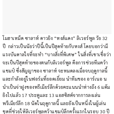
โมฮาเหม็ด ซาลาห์ ดาวยิง “หงส์แดง” ลิเวอร์พูล วัย 32 
ปี  กล่าวเป็นนัยว่าปีนี้เป็นปีสุดท้ายกับหงส์ โดยบอกว่ามี
แรงบันดาลใจที่จะทำ “บางสิ่งที่พิเศษ” ในสิ่งที่เขาเชื่อว่า
จะเป็นปีสุดท้ายของตนกับลิเวอร์พูล คือการช่วยทีมคว้า
แชมป์ ซึ่งสัญญาของ ซาลาห์ จะหมดลงเมื่อจบฤดูกาลนี้ 
และกำลังอยู่ในฟอร์มที่ยอดเยี่ยม นำทีมของ อาร์เนอ น
นำเป็นจ่าฝูงของพรีเมียร์ลีกด้วยคะแนนนำห่างถึง 6 แต้ม 
ยิงไปแล้ว 17 ประตูและ 13 แอสซิสต์จากการลงเล่น
พรีเมียร์ลีก 18 นัดในฤดูกาลนี้ และยังเป็นหนึ่งในผู้เล่น
ชุดที่ช่วยให้ลิเวอร์พูลคว้าแชมป์ลีกครั้งแรกในรอบ 30 ปี