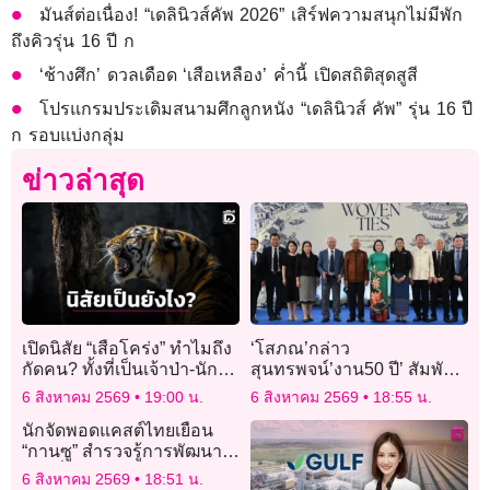
มันส์ต่อเนื่อง! “เดลินิวส์คัพ 2026” เสิร์ฟความสนุกไม่มีพัก
ถึงคิวรุ่น 16 ปี ก
‘ช้างศึก’ ดวลเดือด ‘เสือเหลือง’ ค่ำนี้ เปิดสถิติสุดสูสี
โปรแกรมประเดิมสนามศึกลูกหนัง “เดลินิวส์ คัพ” รุ่น 16 ปี
ก รอบแบ่งกลุ่ม
ข่าวล่าสุด
เปิดนิสัย “เสือโคร่ง” ทำไมถึง
‘โสภณ’กล่าว
กัดคน? ทั้งที่เป็นเจ้าป่า-นักล่า
สุนทรพจน์’งาน50 ปี’ สัมพันธ์
ผู้รักความสันโดษ
ทางการทูต’ไทย-เวียดนาม’ สู่
6 สิงหาคม 2569
19:00 น.
6 สิงหาคม 2569
18:55 น.
หุ้นส่วนทาง’ยุทธศาสตร์รอบ
นักจัดพอดแคสต์ไทยเยือน
ด้าน’
“กานซู” สำรวจรู้การพัฒนา
ท้องถิ่น
6 สิงหาคม 2569
18:51 น.