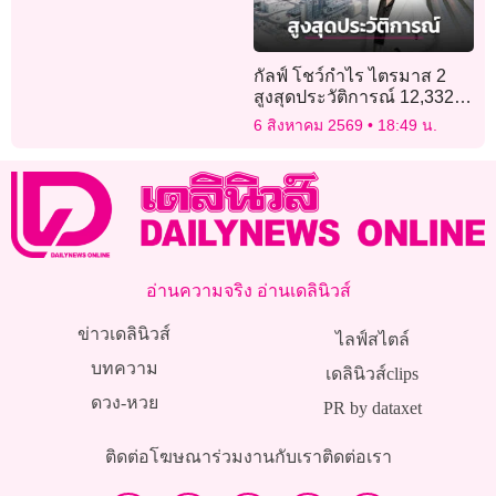
กัลฟ์ โชว์กำไร ไตรมาส 2
สูงสุดประวัติการณ์ 12,332
ล้าน จากธุรกิจพลังงาน – เอ
6 สิงหาคม 2569
18:49 น.
ไอเอส
อ่านความจริง อ่านเดลินิวส์
ข่าวเดลินิวส์
ไลฟ์สไตล์
บทความ
เดลินิวส์clips
ดวง-หวย
PR by dataxet
ติดต่อโฆษณา
ร่วมงานกับเรา
ติดต่อเรา