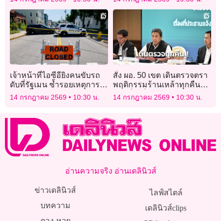
เห็นผลจริง
ใจปชช.
เจ้าหน้าที่ไอซีอียิงคนขับรถ
สั่ง ผอ. 50 เขต เดินตรวจตรา
ดับที่รัฐเมน ซ้ำรอยเหตุการณ์
พฤติกรรมร้านเหล้าทุกคืน
เดียวกันในเทกซัส
พบเสี่ยงสั่งปิดทันที
14 กรกฎาคม 2569
10:30 น.
14 กรกฎาคม 2569
10:30 น.
อ่านความจริง อ่านเดลินิวส์
ข่าวเดลินิวส์
ไลฟ์สไตล์
บทความ
เดลินิวส์clips
ดวง-หวย