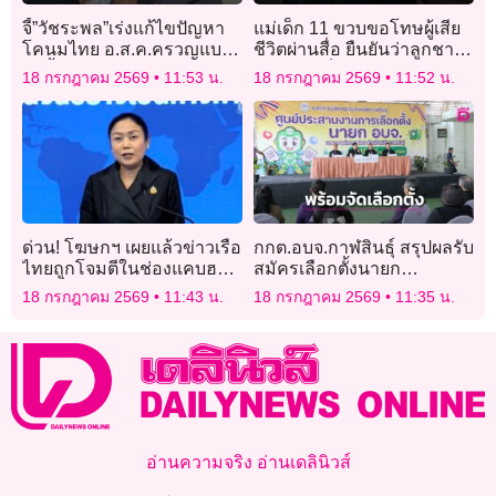
จี้”วัชระพล”เร่งแก้ไขปัญหา
แม่เด็ก 11 ขวบขอโทษผู้เสีย
โคนมไทย อ.ส.ค.ครวญแบก
ชีวิตผ่านสื่อ ยืนยันว่าลูกชาย
รับซื้อนมเกิน วันละ 140 ตัน
ขับรถไม่เป็น
18 กรกฎาคม 2569
11:53 น.
18 กรกฎาคม 2569
11:52 น.
ชง 3 แนวทางกูวิกฤต
ด่วน! โฆษกฯ เผยแล้วข่าวเรือ
กกต.อบจ.กาฬสินธุ์ สรุปผลรับ
ไทยถูกโจมตีในช่องแคบฮอร์
สมัครเลือกตั้งนายก
มุซ เป็นเรือสัญชาติไทยไหม?
อบจ.กาฬสินธุ์ พร้อมเดินหน้า
18 กรกฎาคม 2569
11:43 น.
18 กรกฎาคม 2569
11:35 น.
จัดเลือกตั้ง
อ่านความจริง อ่านเดลินิวส์