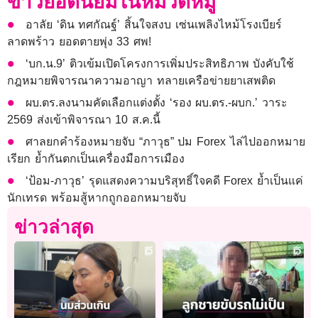
ข่าวยอดนิยมในหมวดหมู่
อาลัย ‘ดิน ทศกัณฐ์’ สิ้นใจสงบ เซ่นเพลิงไหม้โรงเบียร์
ลาดพร้าว ยอดตายพุ่ง 33 ศพ!
‘บก.น.9’ ติวเข้มเปิดโครงการเพิ่มประสิทธิภาพ บังคับใช้
กฎหมายพิจารณาความอาญา ทลายเครือข่ายยาเสพติด
ผบ.ตร.ลงนามคัดเลือกแต่งตั้ง ‘รอง ผบ.ตร.-ผบก.’ วาระ
2569 ส่งเข้าพิจารณา 10 ส.ค.นี้
ศาลยกคำร้องหมายจับ “ภาวุธ” ปม Forex ไล่ไปออกหมาย
เรียก ย้ำกันตกเป็นเครื่องมือการเมือง
‘ป้อม-ภาวุธ’ รุดแสดงความบริสุทธิ์ใจคดี Forex ย้ำเป็นแค่
นักเทรด พร้อมสู้หากถูกออกหมายจับ
ข่าวล่าสุด