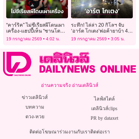
“คาร์ริค” ไม่ซีเรียสผีโดนเผา
ระทึก! ไล่ล่า 20 กิโลฯ จับ
เครื่อง-แฮปปี้เห็น “ซานโตส”
‘อาร์ต โกเตง’พ่อค้ายาบ้า 4
ประเดิมสนาม
หมายจับ ค่าหัว 3 แสน
19 กรกฎาคม 2569
4:02 น.
19 กรกฎาคม 2569
3:05 น.
อ่านความจริง อ่านเดลินิวส์
ข่าวเดลินิวส์
ไลฟ์สไตล์
บทความ
เดลินิวส์clips
ดวง-หวย
PR by dataxet
ติดต่อโฆษณา
ร่วมงานกับเรา
ติดต่อเรา