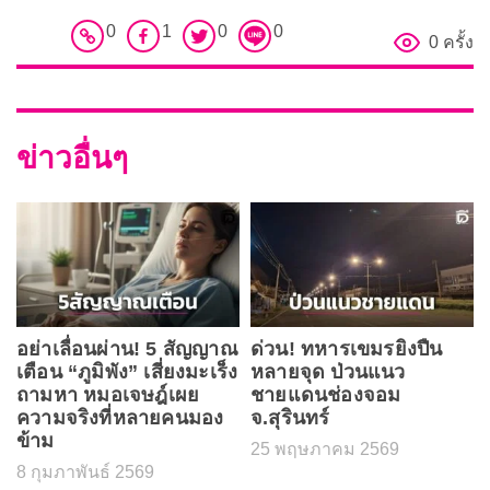
0
1
0
0
0 ครั้ง
ข่าวอื่นๆ
อย่าเลื่อนผ่าน! 5 สัญญาณ
ด่วน! ทหารเขมรยิงปืน
เตือน “ภูมิพัง” เสี่ยงมะเร็ง
หลายจุด ป่วนแนว
ถามหา หมอเจษฎ์เผย
ชายแดนช่องจอม
ความจริงที่หลายคนมอง
จ.สุรินทร์
ข้าม
25 พฤษภาคม 2569
8 กุมภาพันธ์ 2569