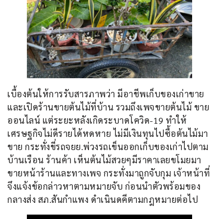
เบื้องต้นให้การรับสารภาพว่า มีอาชีพเก็บของเก่าขาย
และเปิดร้านขายต้นไม้ที่บ้าน รวมถึงเพจขายต้นไม้ ขาย
ออนไลน์ แต่ระยะหลังเกิดระบาดโควิด-19 ทำให้
เศรษฐกิจไม่ดีรายได้หดหาย ไม่มีเงินทุนไปซื้อต้นไม้มา
ขาย กระทั่งขี่รถจยย.พ่วงรถเข็นออกเก็บของเก่าไปตาม
บ้านเรือน ร้านค้า เห็นต้นไม้สวยๆมีราคาเลยขโมยมา
ขายหน้าร้านและทางเพจ กระทั่งมาถูกจับกุม เจ้าหน้าที่
จึงแจ้งข้อกล่าวหาตามหมายจับ ก่อนนำตัวพร้อมของ
กลางส่ง สภ.สันกำแพง ดำเนินดคีตามกฎหมายต่อไป