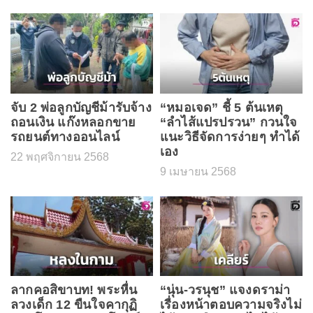
จับ 2 พ่อลูกบัญชีม้ารับจ้าง
“หมอเจด” ชี้ 5 ต้นเหตุ
ถอนเงิน แก๊งหลอกขาย
“ลำไส้แปรปรวน” กวนใจ
รถยนต์ทางออนไลน์
แนะวิธีจัดการง่ายๆ ทำได้
เอง
22 พฤศจิกายน 2568
9 เมษายน 2568
ลากคอสิขาบท! พระหื่น
“นุ่น-วรนุช” แจงดราม่า
ลวงเด็ก 12 ขืนใจคากุฏิ
เรื่องหน้าตอบความจริงไม่