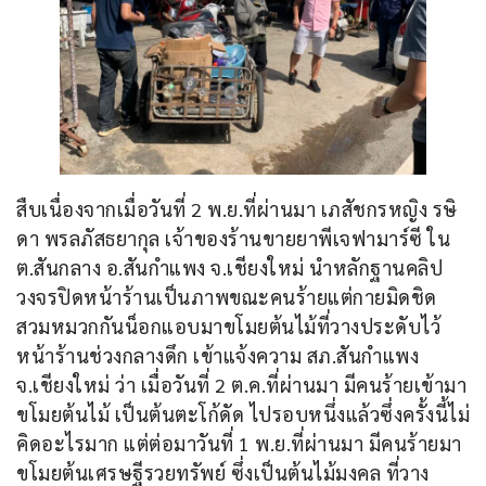
สืบเนื่องจากเมื่อวันที่ 2 พ.ย.ที่ผ่านมา เภสัชกรหญิง รษิ
ดา พรลภัสธยากุล เจ้าของร้านขายยาพีเจฟามาร์ซี ใน 
ต.สันกลาง อ.สันกำแพง จ.เชียงใหม่ นำหลักฐานคลิป
วงจรปิดหน้าร้านเป็นภาพขณะคนร้ายแต่กายมิดชิด
สวมหมวกกันน็อกแอบมาขโมยต้นไม้ที่วางประดับไว้
หน้าร้านช่วงกลางดึก เข้าแจ้งความ สภ.สันกำแพง 
จ.เชียงใหม่ ว่า เมื่อวันที่ 2 ต.ค.ที่ผ่านมา มีคนร้ายเข้ามา
ขโมยต้นไม้ เป็นต้นตะโก้ดัด ไปรอบหนึ่งแล้วซึ่งครั้งนี้ไม่
คิดอะไรมาก แต่ต่อมาวันที่ 1 พ.ย.ที่ผ่านมา มีคนร้ายมา
ขโมยต้นเศรษฐีรวยทรัพย์ ซึ่งเป็นต้นไม้มงคล ที่วาง