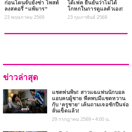
ก่อนโดนจับยังซ่า โพสต์
ได้เฟค ยืนยันว่าไม่ได้
ลงสตอรี่ “แพ้มาร”
โกหกในการดูแลตัวเอง!
23 พฤษภาคม 2569
23 กุมภาพันธ์ 2569
ข่าวล่าสุด
แชตพ่นพิษ! สาวแฉแฟนนักบอล
แอบคบผู้ชาย พีคพบมีแชตหวาน
กับ ‘ครูชาย’ เค้นถามเจอชักปืนจ่อ
ลั่นเข็ดแล้ว!
29 กรกฎาคม 2569
4:00 น.