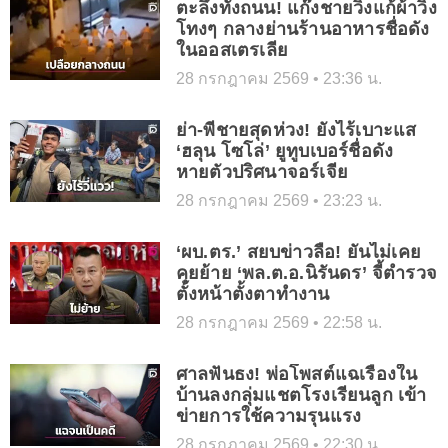
ตะลึงทั้งถนน! แก๊งชายวิ่งแก้ผ้าวิ่ง
โทงๆ กลางย่านร้านอาหารชื่อดัง
ในออสเตรเลีย
28 กรกฎาคม 2569
23:36 น.
ย่า-พี่ชายสุดห่วง! ยังไร้เบาะแส
‘ฮลุน โซโล่’ ยูทูบเบอร์ชื่อดัง
หายตัวปริศนาจอร์เจีย
28 กรกฎาคม 2569
23:23 น.
‘ผบ.ตร.’ สยบข่าวลือ! ยันไม่เคย
คุยย้าย ‘พล.ต.อ.นิรันดร’ จี้ตำรวจ
ตั้งหน้าตั้งตาทำงาน
28 กรกฎาคม 2569
22:58 น.
ศาลฟันธง! พ่อโพสต์แฉเรื่องใน
บ้านลงกลุ่มแชตโรงเรียนลูก เข้า
ข่ายการใช้ความรุนแรง
28 กรกฎาคม 2569
22:30 น.