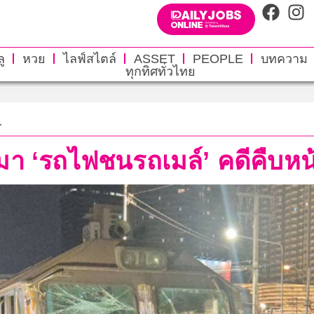
ู
หวย
ไลฟ์สไตล์
ASSET
PEOPLE
บทความ
ทุกทิศทั่วไทย
.
านมา ‘รถไฟชนรถเมล์’ คดีคืบห