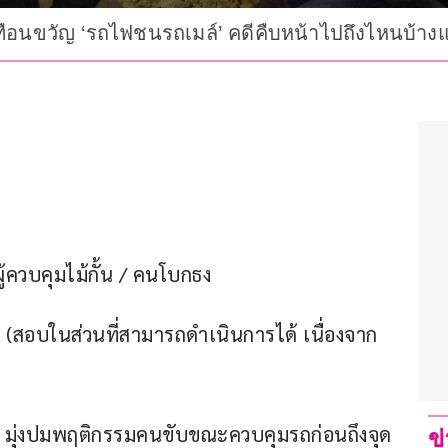
เทือนขวัญ ‘รถไฟชนรถเมล์’ คดีคืบหน้าไปถึงไหนบ้างแ
้ควบคุมไม้กั้น / คนโบกธง
(สอบในส่วนที่สามารถดำเนินการได้ เนื่องจาก
เหตุ มุ่งปมพฤติกรรมคนขับขณะควบคุมรถก่อนถึงจุด
ข