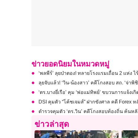
ข่าวยอดนิยมในหมวดหมู่
‘พลพีร์’ ลุยป่าตอง! ทลายโรงแรมเถื่อน 2 แห่ง ไร
ลุยจับแล้ว! ‘วิน-น้องสาว’ คดีโกงสอบ สถ. ‘จ่าพ
‘ตร.บางยี่เรือ’ คุม ‘พ่อแม่ทิพย์’ ขบวนการแจ้งเ
DSI คุมตัว “โค้ชเจมส์” ฝากขังศาล คดี Forex 
ตำรวจคุมตัว ‘ดร.วิน’ คดีโกงสอบท้องถิ่น ค้นหล
ข่าวล่าสุด