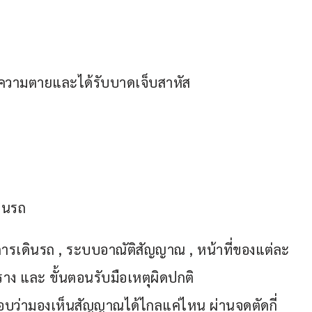
)
ก่ความตายและได้รับบาดเจ็บสาหัส
ดินรถ
การเดินรถ , ระบบอาณัติสัญญาณ , หน้าที่ของแต่ละ
งราง และ ขั้นตอนรับมือเหตุผิดปกติ
บว่ามองเห็นสัญญาณได้ไกลแค่ไหน ผ่านจุดตัดกี่