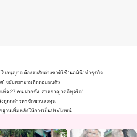
้ใบอนุญาต ต้องสงสัยต่างชาติใช้ ‘นอมินี’ ทำธุรกิจ
ิชิต’ ขยับพยายามติดต่อมอบตัว
กิดเท็จ 27 คน ฝากขัง ‘ศาลอาญาคดีทุจริต’
หลังถูกกล่าวหาชักชวนลงทุน
ักฐานเพิ่มหลังให้การเป็นประโยชน์