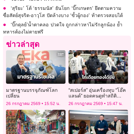
‘สุริยะ’ โต้ ‘ธรรมนัส’ ยันโยก ‘บิ๊กเกษตร’ ยึดตามความ
ซื่อสัตย์สุจริต-อาวุโส ปัดล้างบาง ‘ขั้วผู้กอง’ ท้าตรวจสอบได้
‘บิ๊กดุลย์’น้ำตาคลอ ปวดใจ ถูกกล่าวหาไม่รักลูกน้อง ย้ำ
ทหารต้องไม่ตายฟรี
ข่าวล่าสุด
มาตรฐานบรรจุภัณฑ์โลก
“สเปอร์ส” อุ่นเครื่องทุบ “โอ๊ค
เปลี่ยน
แลนด์” ยอดคนดูทำสถิติ
สนาม
26 กรกฎาคม 2569
15:52 น.
26 กรกฎาคม 2569
15:47 น.