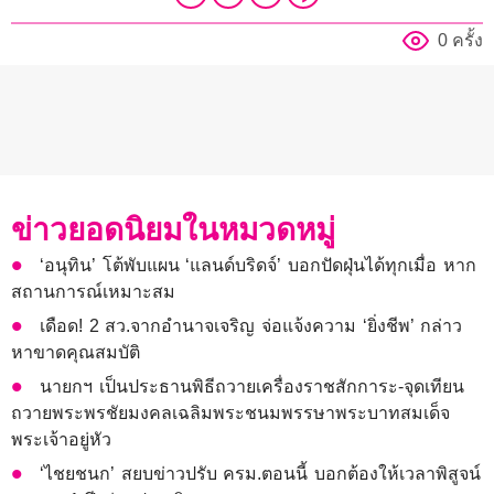
0 ครั้ง
ข่าวยอดนิยมในหมวดหมู่
‘อนุทิน’ โต้พับแผน ‘แลนด์บริดจ์’ บอกปัดฝุ่นได้ทุกเมื่อ หาก
สถานการณ์เหมาะสม
เดือด! 2 สว.จากอำนาจเจริญ จ่อแจ้งความ ‘ยิ่งชีพ’ กล่าว
หาขาดคุณสมบัติ
นายกฯ เป็นประธานพิธีถวายเครื่องราชสักการะ-จุดเทียน
ถวายพระพรชัยมงคลเฉลิมพระชนมพรรษาพระบาทสมเด็จ
พระเจ้าอยู่หัว
‘ไชยชนก’ สยบข่าวปรับ ครม.ตอนนี้ บอกต้องให้เวลาพิสูจน์