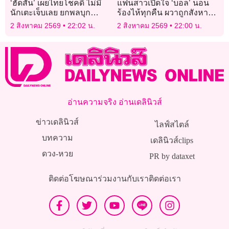
‘ฮัดสัน’ เผยไทยโชคดี ไม่มี
แฟนสาวเปิดใจ ‘บอล’ นอน
นักเตะเจ็บเลย ยกพลบุก
ร้องไห้ทุกคืน ผวาถูกสังหาร
‘ฟิลิปปินส์’ ต้องชนะ
ปิดปากยกครอบครัว
2 สิงหาคม 2569
22:02 น.
2 สิงหาคม 2569
22:00 น.
อ่านความจริง อ่านเดลินิวส์
ข่าวเดลินิวส์
ไลฟ์สไตล์
บทความ
เดลินิวส์clips
ดวง-หวย
PR by dataxet
ติดต่อโฆษณา
ร่วมงานกับเรา
ติดต่อเรา