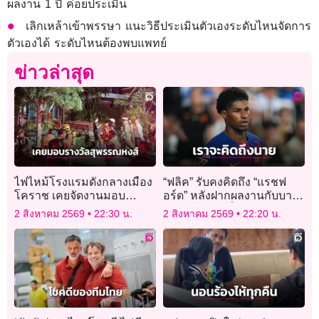
ผลงาน 1 ปี ค่อยประเมิน
เลิกเหล้าเข้าพรรษา แนะวิธีประเมินตัวเองระดับไหนจัดการ
ตัวเองได้ ระดับไหนต้องพบแพทย์
ข่าวล่าสุด
ไฟไหม้โรงแรมดังกลางเมือง
“ฟลิค” รับคงคิดถึง “แรชฟ
โคราช เคยจัดงานมอบ
อร์ด” หลังฝากผลงานกับบาร์
รางวัลสุพรรณหงส์
ซาอย่างยอดเยี่ยม
2 สิงหาคม 2569
22:30 น.
2 สิงหาคม 2569
22:20 น.