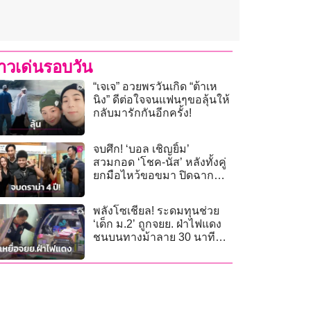
่าวเด่นรอบวัน
“เจเจ” อวยพรวันเกิด “ต้าเห
นิง” ดีต่อใจจนแฟนๆขอลุ้นให้
กลับมารักกันอีกครั้ง!
จบศึก! ‘บอล เชิญยิ้ม’
สวมกอด ‘โชค-นัส’ หลังทั้งคู่
ยกมือไหว้ขอขมา ปิดฉาก
ดราม่า 4 ปี
พลังโซเชียล! ระดมทุนช่วย
‘เด็ก ม.2’ ถูกจยย. ฝ่าไฟแดง
ชนบนทางม้าลาย 30 นาที
ทะลุ 1.1 แสน