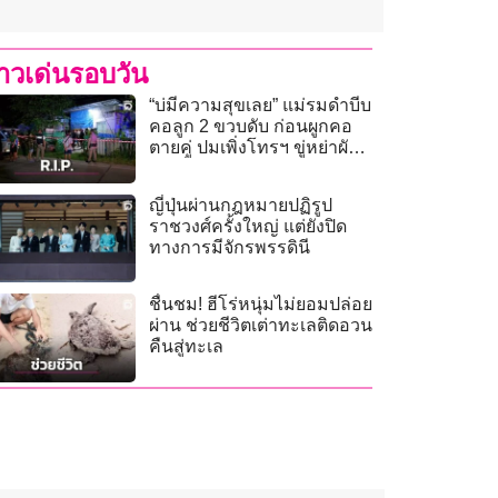
่าวเด่นรอบวัน
“บ่มีความสุขเลย” แม่รมดำบีบ
คอลูก 2 ขวบดับ ก่อนผูกคอ
ตายคู่ ปมเพิ่งโทรฯ ขู่หย่าผัว
ติดเพื่อน
ญี่ปุ่นผ่านกฎหมายปฏิรูป
ราชวงศ์ครั้งใหญ่ แต่ยังปิด
ทางการมีจักรพรรดินี
ชื่นชม! ฮีโร่หนุ่มไม่ยอมปล่อย
ผ่าน ช่วยชีวิตเต่าทะเลติดอวน
คืนสู่ทะเล