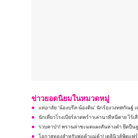
ข่าวยอดนิยมในหมวดหมู่
แห่อาลัย ‘น้องบรีส-น้องดิน’ นักร้องวงทศกัณฐ์ เ
นักเที่ยวโรงเบียร์ลาดพร้าวเล่านาทีหนีตาย ไร้
รวบคาป่า! พรานล่าชะมดแผงสันหางดำ ยึดปืนล
โอกาสทองสำหรับพ่อค้าแม่ค้า! เดลินิวส์ฟู้ดแฟร์ 