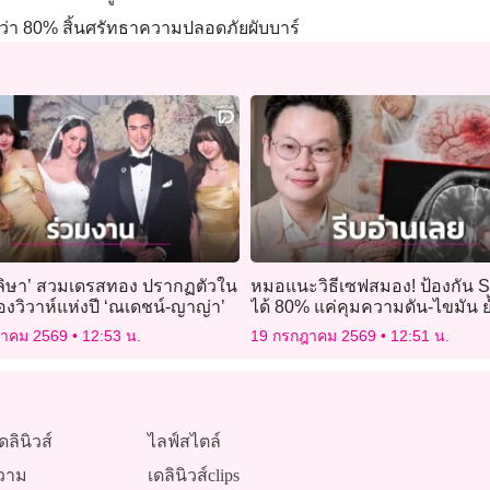
า 80% สิ้นศรัทธาความปลอดภัยผับบาร์
 ลลิษา’ สวมเดรสทอง ปรากฏตัวใน
หมอแนะวิธีเซฟสมอง! ป้องกัน S
วิวาห์แห่งปี ‘ณเดชน์-ญาญ่า’
ได้ 80% แค่คุมความดัน-ไขมัน ย
รอให้มีอาการ
ฎาคม 2569
12:53 น.
19 กรกฎาคม 2569
12:51 น.
ดลินิวส์
ไลฟ์สไตล์
วาม
เดลินิวส์clips