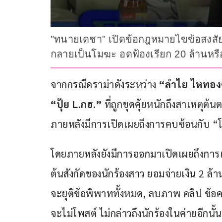
"ทนายเดชา" เปิดข้อกฎหมายไขข้อสงสัย ห
กลายเป็นโมฆะ อดฟ้องเรียก 20 ล้านหรื
จากกรณีดราม่าดังระหว่าง 
“ลำไย ไหทอง
“ปุ้ย L.กฮ.”
 ที่ถูกขุดคุ้ยหนักถึงสาเหตุต
ภายหลังมีการเปิดเผยถึงการคบซ้อนกับ 
โดยภายหลังยังมีการออกมาเปิดเผยถึงการเร
ต้นสังกัดของนักร้องสาว ยอมจ่ายเงิน 2 ล้
จะยุติข้อพิพาททั้งหมด, ลบภาพ คลิป ข้อคว
จะไม่โพสต์ ไม่กล่าวถึงนักร้องในค่ายอีกนั้น