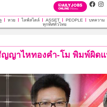
ู
หวย
ไลฟ์สไตล์
ASSET
PEOPLE
บทความ
ทุกทิศทั่วไทย
ัญญาไหทองคำ-โม พิมพ์ผิดแบ