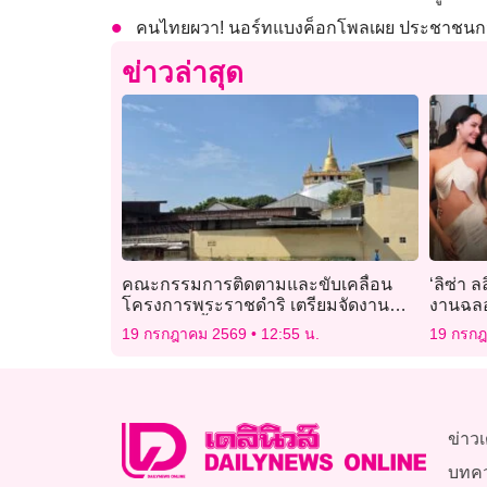
คนไทยผวา! นอร์ทแบงค็อกโพลเผย ประชาชนกว่
ข่าวล่าสุด
คณะกรรมการติดตามและขับเคลื่อน
‘ลิซ่า
โครงการพระราชดำริ เตรียมจัดงาน
งานฉลอง
ใหญ่ ‘สายน้ำแห่งชีวิต ใต้ร่มพระบารมี’
19 กรกฎาคม 2569
12:55 น.
19 กรก
24-31ก.ค.นี้
ข่าวเ
บทค