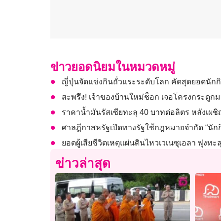
ข่าวยอดนิยมในหมวดหมู่
ญี่ปุ่นจัดแข่งกินถั่วแระระดับโลก คัดสุดยอดนักกิ
สะพรึง! เจ้าของบ้านใหม่ช็อก เจอโครงกระดูก
ราคาน้ำมันรัสเซียทะลุ 40 บาทต่อลิตร หลัง
ศาลฎีกาสหรัฐเปิดทางรัฐใช้กฎหมายจำกัด “นักก
ยอดผู้เสียชีวิตเหตุแผ่นดินไหวเวเนซุเอลา พุ่งทะล
ข่าวล่าสุด