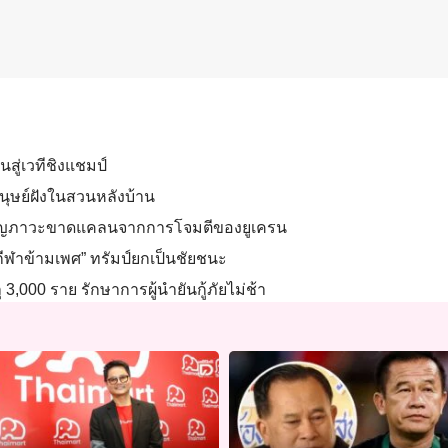
นสู่เวทีชิงแชมป์
มนุษย์ฝังในสวนหลังบ้าน
เผชิญภาวะขาดแคลนจากการโจมตีของยูเครน
ีฬาข้ามเพศ” ทรัมป์ยกเป็นชัยชนะ
ุ 3,000 ราย รักษาการผู้นำยันกู้ภัยไม่ช้า