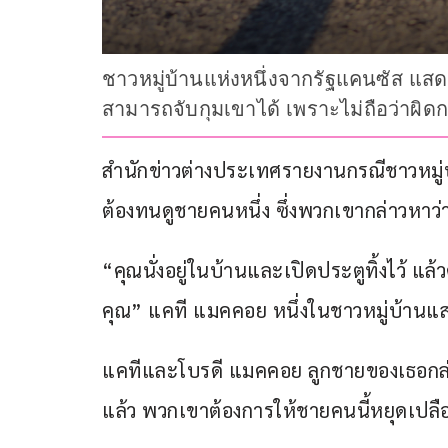
ชาวหมู่บ้านแห่งหนึ่งจากรัฐแคนซัส แส
สามารถจับกุมเขาได้ เพราะไม่ถือว่าผิ
สำนักข่าวต่างประเทศรายงานกรณีชาวหมู่บ
ต้องทนดูชายคนหนึ่ง ซึ่งพวกเขากล่าวหา
“คุณนั่งอยู่ในบ้านและเปิดประตูทิ้งไว้ แ
คุณ” แคที แมคคอย หนึ่งในชาวหมู่บ้านแ
แคทีและโบรดี แมคคอย ลูกชายของเธอกล่าว
แล้ว พวกเขาต้องการให้ชายคนนี้หยุดเปลือ