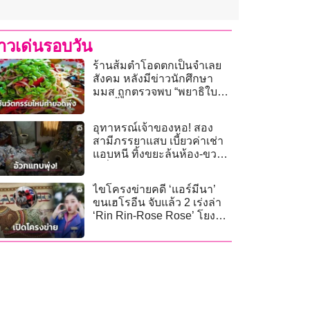
่าวเด่นรอบวัน
ร้านส้มตำโอดตกเป็นจำเลย
สังคม หลังมีข่าวนักศึกษา
มมส ถูกตรวจพบ “พยาธิใบไม้
ตับ” อื้อ
อุทาหรณ์เจ้าของหอ! สอง
สามีภรรยาแสบ เบี้ยวค่าเช่า
แอบหนี ทิ้งขยะล้นห้อง-ขวดฉี่
เกลื่อนหอพัก
ไขโครงข่ายคดี ‘แอร์มีนา’
ขนเฮโรอีน จับแล้ว 2 เร่งล่า
‘Rin Rin-Rose Rose’ โยงบิ๊ก
ตัวการ