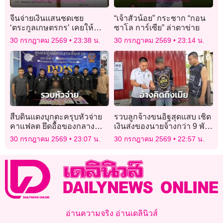
จีนจ่ายเงินแสนชดเชย
“เจ้าสัวน้อย” กระชาก “กอน
‘ตระกูลเกษตรกร’ เคยให้
ซาโล การ์เซีย” ล่าตาข่าย
กองทัพ ‘ยืมข้าวสาร’ เมื่อ 79
30 กรกฎาคม 2569
23:38 น.
30 กรกฎาคม 2569
23:14 น.
ปีก่อน
สืบดินแดงบุกตะครุบหัวจ่าย
รวบลูกจ้างขนอิฐสุดแสบ เชิด
คาแฟลต ยึดอื้อของกลาง
เงินส่งของนายจ้างกว่า 9 พัน
ยาบ้า-เงินสด
บาท อ้างคิดถึงเมีย
30 กรกฎาคม 2569
23:07 น.
30 กรกฎาคม 2569
22:57 น.
อ่านความจริง อ่านเดลินิวส์