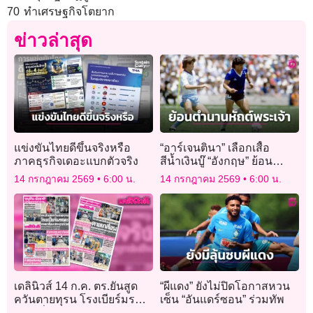
70 ทำเศรษฐกิจโตยาก
ข่าวล่าสุด
แข่งขันไทยดีขึ้นจริงหรือ
“อาร์เจนตินา” เลือกเสื้อ
ภาคธุรกิจเดอะแบกตัวจริง
สีน้ำเงินบู๊ “อังกฤษ” ย้อน
ตำนานหัตถ์พระเจ้า
14 กรกฎาคม 2569
6:00 น.
14 กรกฎาคม 2569
6:00 น.
เดลินิวส์ 14 ก.ค. ตร.ยันสูด
“ผีแดง” ยังไม่ปิดโอกาสหวน
ควันตายทุรน โรงเบียร์มรณะ
เซ็น “อันแดร์ซอน” ร่วมทัพ
ศพเกลื่อนประตูหนีไฟ