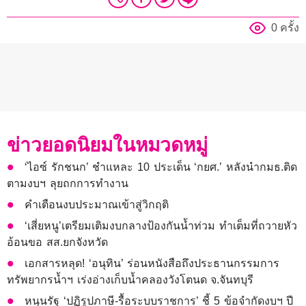
0 ครั้ง
ข่าวยอดนิยมในหมวดหมู่
‘ไอซ์ รักชนก’ ชำแหละ 10 ประเด็น ‘กยศ.’ หลังนำกมธ.ติด
ตามงบฯ ลุยถกการทำงาน
คำเตือนงบประมาณเข้าสู่วิกฤติ
‘เสี่ยหนู’เตรียมเติมงบกลางป้องกันน้ำท่วม ทำเต็มที่ถวายหัว
อ้อนขอ สส.ยกจังหวัด
เอกสารหลุด! ‘อนุทิน’ ร่อนหนังสือถึงประธานกรรมการ
ทรัพยากรน้ำฯ เร่งอ่างเก็บน้ำคลองวังโตนด จ.จันทบุรี
หนุนรัฐ ‘ปฏิรูปภาษี-รื้อระบบราชการ’ ชี้ 5 ข้อจำกัดงบฯ ปี