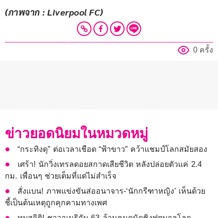
(ภาพจาก : Liverpool FC)
0 ครั้ง
ข่าวยอดนิยมในหมวดหมู่
“กระทิงดุ” ต่อเวลาเชือด “ฟ้าขาว” คว้าแชมป์โลกสมัยสอง
เศร้า! นักวิ่งเทรลดอยสกาดเสียชีวิต หลังปล่อยตัวแค่ 2.4
กม. เพื่อนๆ ช่วยเต็มที่แต่ไม่สำเร็จ
สั่งแบน! ภาพแข่งขันส่ออนาจาร-‘นักกรีฑาหญิง’ เห็นด้วย
ชี้เป็นต้นเหตุถูกคุกคามทางเพศ
ทุบสถิติ! ชาวอเมริกัน 63 ล้านคนดูนัดชิงฟุตบอลโลก