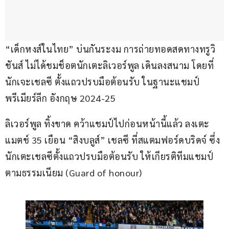
“เด็กหงส์ในไทย” บ่นกันระงม การถ่ายทอดสดทางทรูวิ
ชันส์ ไม่ได้ชมช็อตนักเตะลิเวอร์พูล เดินลงสนาม โดยที่
นักเจะเชลซี ตั้งแถวปรบมือต้อนรับ ในฐานะแชมป์
พรีเมียร์ลีก อังกฤษ 2024-25
ลิเวอร์พูล ทิ้งขาด คว้าแชมป์ไปก่อนหน้านี้แล้ว ลงเตะ
แมตช์ 35 เยือน “สิงบลูส์” เชลซี ที่สแตมฟอร์ดบริดจ์ ซึ่ง
นักเตะเชลซีตั้งแถวปรบมือต้อนรับ ให้เกียรติทีมแชมป์ 
ตามธรรมเนียม (Guard of honour)