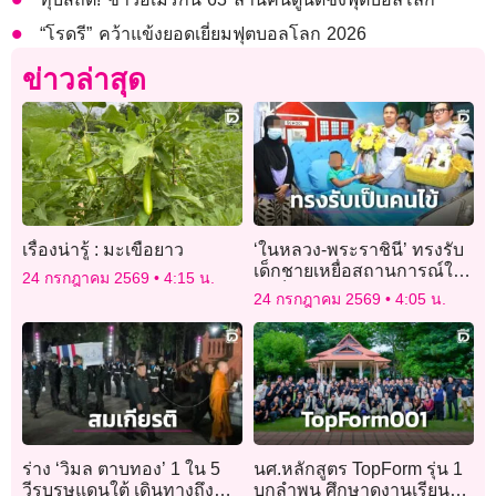
“โรดรี” คว้าแข้งยอดเยี่ยมฟุตบอลโลก 2026
ข่าวล่าสุด
เรื่องน่ารู้ : มะเขือยาว
‘ในหลวง-พระราชินี’ ทรงรับ
เด็กชายเหยื่อสถานการณ์ใต้
24 กรกฎาคม 2569
4:15 น.
ไว้เป็นคนไข้ในพระบรม
24 กรกฎาคม 2569
4:05 น.
ราชานุเคราะห์
ร่าง ‘วิมล ตาบทอง’ 1 ใน 5
นศ.หลักสูตร TopForm รุ่น 1
วีรบุรุษแดนใต้ เดินทางถึง
บุกลำพูน ศึกษาดูงานเรียนรู้