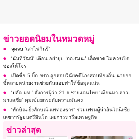
ข่าวยอดนิยมในหมวดหมู่
จุดจบ ‘เสาไฟกินรี’
‘นันทิวัฒน์’ เตือน อย่ายุบ​ ‘กอ.รมน.’ เด็ดขาด​ ไม่ควรเปิด
ช่องให้โจร
เปิดชื่อ 5 บิ๊ก ขรก.ถูกสอบวินัยคดีโกงสอบท้องถิ่น นายกฯ
ชี้หลายหน่วยงานช่วยกันสอบทำให้ข้อมูลแน่น
‘ปลัด มท.’ สั่งการผู้ว่า 21 จ.ชายแดนไทย ‘เมียนมา-ลาว-
มาเลเซีย’ คุมเข้มยกระดับความมั่นคง
‘ทักษิณ-ยิ่งลักษณ์-แพทองธาร’ ร่วมเฟรมผู้นำอินโดนีเซีย
เลขาฯรัฐมนตรีอินโด เผยการหารือเศรษฐกิจ
ข่าวล่าสุด