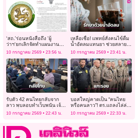
‘สถ.’ร่อนหนังสือถึง ’ผู้
เหลือเชื่อ! แพทย์สั่งคนไข้ดื่ม
ว่าฯ‘ยกเลิกจัดทำแผนงาน
น้ำอัดลมแทนยา ช่วยสลาย
โครงการตามพ.ร.ก.กู้เงิน
ก้อนอาหารอุดตันใน
10 กรกฎาคม 2569
23:56 น.
10 กรกฎาคม 2569
23:41 น.
ส่วน2แสนล้าน หลัง ’ฝ่าย
กระเพาะได้สำเร็จ
ค้าน‘ กระทุ้งอาจมี ’สอดไส้‘
รับตัว 42 คนไทยกลับจาก
บอสใหญ่คาดเป็น “คนไทย
ลาว พบลอบทำเว็บพนัน เจ้า
หรือคนลาว”! ตร.แถลงไล่ล่า
หน้าที่คัดกรองไม่พบเป็น
แก๊งเฮโรอีนแอร์สาว กบดาน
10 กรกฎาคม 2569
22:43 น.
10 กรกฎาคม 2569
22:33 น.
เหยื่อค้ามนุษย์
ประเทศเพื่อนบ้าน