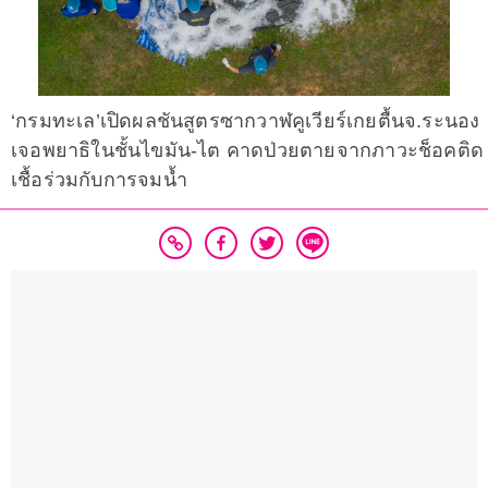
‘กรมทะเล’เปิดผลชันสูตรซากวาฬคูเวียร์เกยตื้นจ.ระนอง
เจอพยาธิในชั้นไขมัน-ไต คาดป่วยตายจากภาวะช็อคติด
เชื้อร่วมกับการจมน้ำ