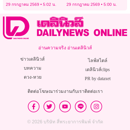
ชัดๆ ยันต์แดง-ป้ายปักผลไม้
29 กรกฎาคม 2569
5:02 น.
29 กรกฎาคม 2569
5:00 น.
ลุ้นโชครวยยกแผง!
อ่านความจริง อ่านเดลินิวส์
ข่าวเดลินิวส์
ไลฟ์สไตล์
บทความ
เดลินิวส์clips
ดวง-หวย
PR by dataxet
ติดต่อโฆษณา
ร่วมงานกับเรา
ติดต่อเรา
© 2026 บริษัท สี่พระยาการพิมพ์ จำกัด