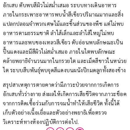
อักเสบ ตับพบสีผิวไม่สม่ำเสมอ ระบบทางเดินอาหาร 
ภายในกระเพาะอาหารพบน้ำสีเขียวปริมาณมากและสิ่ง
แปลกปลอมจำพวกเศษไม้และชิ้นส่วนของพืช แต่ไม่พบ
อาหารตามธรรมชาติ ลำไส้เล็กและลำไส้ใหญ่ไม่พบ
อาหารและพบของเหลวสีเขียว ตับอ่อนพบลักษณะเป็น
ปื้นแดงและมีสีผิวไม่สม่ำเสมอ ภายในไตพบลักษณะ
คล้ายพยาธิจำนวนมากในกรวยไต และเม็ดสีขาวในหน่วย
ไต ระบบสืบพันธุ์พบจุดสีแดงบนผนังปีกมดลูกทั้งสองข้าง
สรุปสาเหตุการตายคาดว่ามีภาวะป่วยจากการเกิดการ
อักเสบทั่วร่างกาย ส่งผลให้เกิดการเสียชีวิตจากภาวะช็อค
จากการติดเชื้อร่วมกับการจมน้ำทำให้เสียชีวิต ทั้งนี้ได้
เก็บตัวอย่างเนื้อเยื่อและตัวอย่างพยาธิเพื่อตรวจ
วิเคราะห์ทางห้องปฏิบัติการต่อไป.