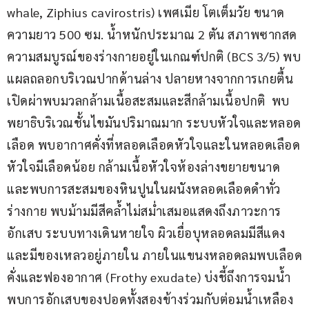
whale, Ziphius cavirostris) เพศเมีย โตเต็มวัย ขนาด
ความยาว 500 ซม. น้ำหนักประมาณ 2 ตัน สภาพซากสด 
ความสมบูรณ์ของร่างกายอยู่ในเกณฑ์ปกติ (BCS 3/5) พบ
แผลถลอกบริเวณปากด้านล่าง ปลายหางจากการเกยตื้น 
เปิดผ่าพบมวลกล้ามเนื้อสะสมและสีกล้ามเนื้อปกติ  พบ
พยาธิบริเวณชั้นไขมันปริมาณมาก ระบบหัวใจและหลอด
เลือด พบอากาศคั่งที่หลอดเลือดหัวใจและในหลอดเลือด
หัวใจมีเลือดน้อย กล้ามเนื้อหัวใจห้องล่างขยายขนาด
และพบการสะสมของหินปูนในผนังหลอดเลือดดำทั่ว
ร่างกาย พบม้ามมีสีคล้ำไม่สม่ำเสมอแสดงถึงภาวะการ
อักเสบ ระบบทางเดินหายใจ ผิวเยื่อบุหลอดลมมีสีแดง
และมีของเหลวอยู่ภายใน ภายในแขนงหลอดลมพบเลือด
คั่งและฟองอากาศ (Frothy exudate) บ่งชี้ถึงการจมน้ำ 
พบการอักเสบของปอดทั้งสองข้างร่วมกับต่อมน้ำเหลือง