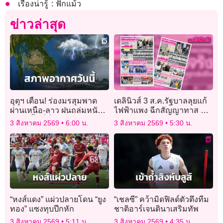
เรื่องน่ารู้ : ฟักแม้ว
ข่าวล่าสุด
อุตุฯ เตือน! ร่องมรสุมพาด
เดลินิวส์ 3 ส.ค.รัฐบาลลุยแก้
ผ่านเหนือ-ลาว ฝนถล่มหนัก
ไฟฟ้าแพง ฉีกสัญญาทาส คุย
หลายพื้นที่ทั่วไทย
ปรับใหม่ในทุก10ปี
3 สิงหาคม 2569
6:00 น.
3 สิงหาคม 2569
5:30 น.
“หงส์แดง” แผ่วปลายโดน “ยูง
“เชลซี” คว้ามิดฟิลด์ตัวตึงทีม
ทอง” แซงทุบปีกหัก
ชาติอาร์เจนตินาเสริมทัพ
3 สิงหาคม 2569
5:11 น.
3 สิงหาคม 2569
4:35 น.