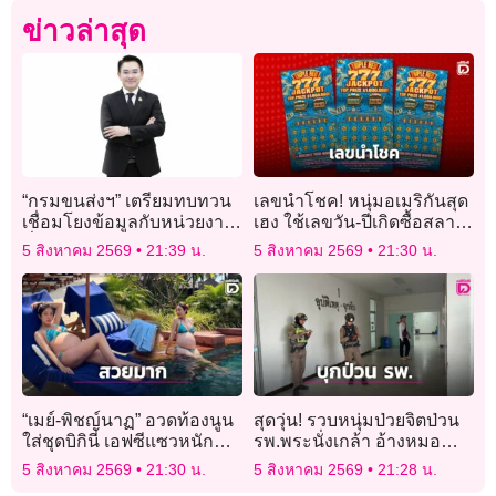
ข่าวล่าสุด
“กรมขนส่งฯ” เตรียมทบทวน
เลขนำโชค! หนุ่มอเมริกันสุด
เชื่อมโยงข้อมูลกับหน่วยงาน
เฮง ใช้เลขวัน-ปีเกิดซื้อสลาก
ที่ขอข้อมูลไปใช้ ยกระดับ
ชิงโชค คว้ารางวัลใหญ่ 1
5 สิงหาคม 2569
21:39 น.
5 สิงหาคม 2569
21:30 น.
ความปลอดภัย
ล้านดอลลาร์
“เมย์-พิชญ์นาฏ” อวดท้องนูน
สุดวุ่น! รวบหนุ่มป่วยจิตป่วน
ใส่ชุดบิกินี่ เอฟซีแซวหนัก
รพ.พระนั่งเกล้า อ้างหมอ
ว่าที่คุณแม่สวยมากจริงๆ
ปลอมฟิล์มเอกซเรย์ปิดบัง
5 สิงหาคม 2569
21:30 น.
5 สิงหาคม 2569
21:28 น.
เรื่องฝังชิปในหัว