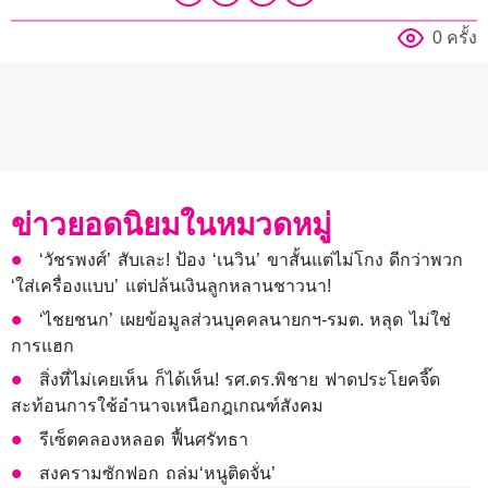
0 ครั้ง
ข่าวยอดนิยมในหมวดหมู่
‘วัชรพงศ์’ สับเละ! ป้อง ‘เนวิน’ ขาสั้นแต่ไม่โกง ดีกว่าพวก
‘ใส่เครื่องแบบ’ แต่ปล้นเงินลูกหลานชาวนา!
‘ไชยชนก’ เผยข้อมูลส่วนบุคคลนายกฯ-รมต. หลุด ไม่ใช่
การแฮก
สิ่งที่ไม่เคยเห็น ก็ได้เห็น! รศ.ดร.พิชาย ฟาดประโยคจี๊ด
สะท้อนการใช้อำนาจเหนือกฎเกณฑ์สังคม
รีเซ็ตคลองหลอด ฟื้นศรัทธา
สงครามซักฟอก ถล่ม‘หนูติดจั่น’