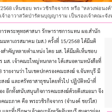
/2568 เห็นชอบ พระวชิรกิจจากร หรือ "หลวงพ่อนงค์" เ
จ้าอาวาสวัดป่ารัตนบุญญาราม เป็นรองเจ้าคณะจังหว
ิชาการพระพุทธศาสนา รักษาราชการแทน ผอ.สำนัก
มมหาเถรสมาคม (มส.) ครั้งที่ 15/2568 ได้มีมติ
่งสำคัญหลายตำแหน่ง โดย มส. ได้มีมติเห็นชอบ 
ร มส. เจ้าคณะใหญ่หนกลาง ได้เสนอตามหนังสือที่
 รายงานว่า ในเขตปกครองคณะสงฆ์ จ.จันทบุรี มี
งฆ์ และศรัทธาสาธุชนโดยทั่วไป ปฏิบัติหน้าที่
ง อีกทั้งสนับสนุนกิจการคณะสงฆ์ด้วยดีเสมอมา จึง
จ้าคณะภาค คือ พระวชิรกิจจากร (จำนงค์ ชยวํโส) 
น และที่ปรึกษาเจ้าคณะจังหวัดจันทบุรี สมควรย่อง