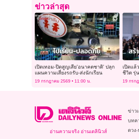
ข่าวล่าสุด
เปิดเทอม-ปิดสูญเสีย’อนาคตชาติ’ ปลุก
เปิดแล้
แผนความเสี่ยงรถรับ-ส่งนักเรียน
ชีวิต รุ
ประกาศเ
19 กรกฎาคม 2569
11:00 น.
19 กรก
ไซเบอร์
ข่าวเ
บทค
ดวง-
อ่านความจริง อ่านเดลินิวส์