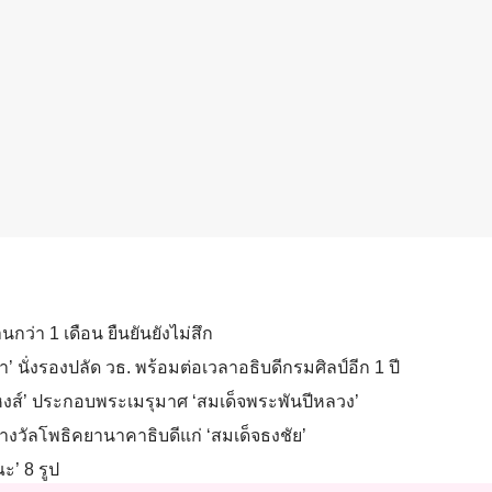
ว่า 1 เดือน ยืนยันยังไม่สึก
า’ นั่งรองปลัด วธ. พร้อมต่อเวลาอธิบดีกรมศิลป์อีก 1 ปี
งส์’ ประกอบพระเมรุมาศ ‘สมเด็จพระพันปีหลวง’
งวัลโพธิคยานาคาธิบดีแก่ ‘สมเด็จธงชัย’
’ 8 รูป