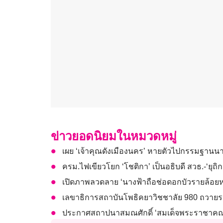
ข่าวยอดนิยมในหมวดหมู่
เผย ‘เจ้าคุณดังเมืองนคร’ หายตัวไปกรรมฐานนานก
ครม.ไฟเขียวโยก ‘โชติกา’ เป็นอธิบดี สวธ.-‘ยุถิก
เปิดภาพลวดลาย ‘นางฟ้าถือช่อดอกบัวรายล้อยห
เลขาธิการสถาบันโพธิคยาวิชชาลัย 980 ถวายรา
ประกาศสถาปนาสมณศักดิ์ ‘สมเด็จพระราชาคณะ