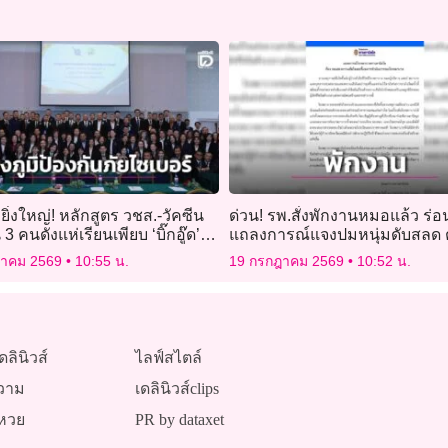
วยิ่งใหญ่! หลักสูตร วชส.-วัคซีน
ด่วน! รพ.สั่งพักงานหมอแล้ว ร่อ
่น 3 คนดังแห่เรียนเพียบ ‘บิ๊กอู๊ด’
แถลงการณ์แจงปมหนุ่มดับสลด ตั
ดินหน้าต่อสร้างภูมิป้องกันภัย
กรรมการสอบปมด่าเมีย “ประส
ฎาคม 2569
10:55 น.
19 กรกฎาคม 2569
10:52 น.
ดลินิวส์
ไลฟ์สไตล์
วาม
เดลินิวส์clips
หวย
PR by dataxet