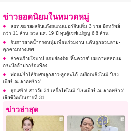
ข่าวยอดนิยมในหมวดหมู่
สอท.ขยายผลจับแก๊งสแกมเมอร์จีนเพิ่ม 3 ราย ยึดทรัพย์
กว่า 11 ล้าน ลวง นศ. 19 ปี ทุบตู้เซฟแม่สูญ 6.8 ล้าน
จับสาวสาดน้ำกรดหนุ่มเพื่อนร่วมงาน แค้นถูกลวนลาม-
คุกคามทางเพศ
ล่าคนร้ายใจบาป แอบย่องตัด ‘ลิ้นควาย’ เผยภาพสลดแม่
กระบืออ้าปากร้องฟ้อง
พ่อแม่ร่ำไห้รับศพลูกสาว-ลูกสะใภ้ เหยื่อเพลิงไหม้ ‘โรง
เบียร์ ณ ลาดพร้าว’
สุดเศร้า! สาววัย 34 เหยื่อไฟไหม้ ‘โรงเบียร์ ณ ลาดพร้าว’
เสียชีวิตเป็นรายที่ 31
ข่าวล่าสุด