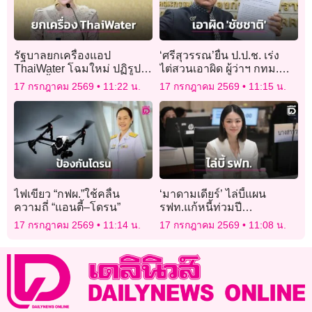
รัฐบาลยกเครื่องแอป
‘ศรีสุวรรณ’ยื่น ป.ป.ช. เร่ง
ThaiWater โฉมใหม่ ปฏิรูป
ไต่สวนเอาผิด ผู้ว่าฯ กทม.
ข้อมูลน้ำแห่งชาติ รู้เท่าทัน
ละเลยความปลอดภัยสถาน
17 กรกฎาคม 2569
11:22 น.
17 กรกฎาคม 2569
11:15 น.
สถานการณ์ก่อนเกิดวิกฤติ
บันเทิงนอกโซนนิ่ง
ไฟเขียว “กฟผ.”ใช้คลื่น
‘มาดามเดียร์’ ไล่บี้แผน
ความถี่ “แอนตี้–โดรน”
รฟท.แก้หนี้ท่วมปี
ละ 20,000 ล้านบาท ซักปม
17 กรกฎาคม 2569
11:14 น.
17 กรกฎาคม 2569
11:08 น.
สินทรัพย์ไม่ครบ-รายได้รั่ว
ไหล