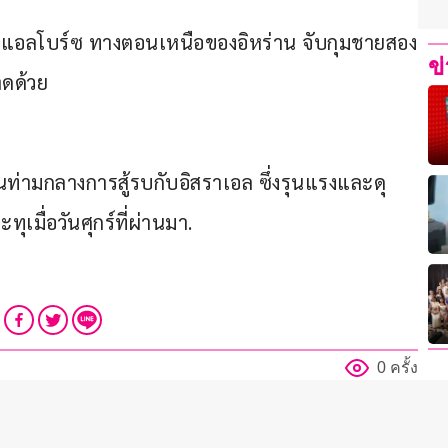
ัดแอลโบร์ซ ทางตอนเหนือของอิหร่าน จับกุมชายสอง
ข
าดด้วย
้นท่ามกลางการสู้รบกับอิสราเอล ซึ่งรุนแรงและดุ
เมื่อวันศุกร์ที่ผ่านมา.
0 ครั้ง