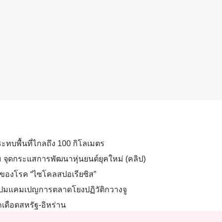
ะทบพื้นที่ไกลถึง 100 กิโลเมตร
ม จุดกระแสการพัฒนาหุ่นยนต์ยุคใหม่ (คลิป)
าดของโรค “ไซโคลสปอเรียซิส”
” ปมแคมเปญการตลาดโยงปฏิวัติกวางจู
เดือดสหรัฐ-อิหร่าน