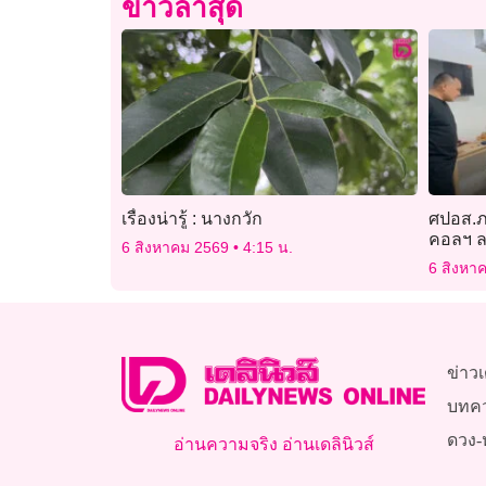
ข่าวล่าสุด
เรื่องน่ารู้ : นางกวัก
ศปอส.ภ.
คอลฯ ลว
6 สิงหาคม 2569
4:15 น.
6 สิงหา
ข่าวเ
บทค
ดวง-
อ่านความจริง อ่านเดลินิวส์