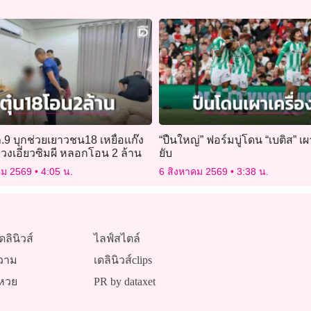
9 บุกช่วยเยาวชน18 เหยื่อแก๊ง
“ปืนใหญ่” ฟอร์มบู่โดน “เบติส” เผ
งเอี่ยวซิมผี หลอกโอน 2 ล้าน
ยับ
คม 2569
4:05 น.
6 สิงหาคม 2569
3:38 น.
ดลินิวส์
ไลฟ์สไตล์
วาม
เดลินิวส์clips
หวย
PR by dataxet