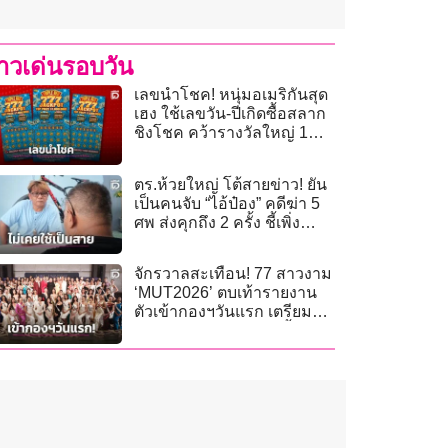
่าวเด่นรอบวัน
เลขนำโชค! หนุ่มอเมริกันสุด
เฮง ใช้เลขวัน-ปีเกิดซื้อสลาก
ชิงโชค คว้ารางวัลใหญ่ 1
ล้านดอลลาร์
ตร.ห้วยใหญ่ โต้สายข่าว! ยัน
เป็นคนจับ “ไอ้ป๋อง” คดีฆ่า 5
ศพ ส่งคุกถึง 2 ครั้ง ชี้เพิ่งทำ
ประวัติเฝ้าระวัง
จักรวาลสะเทือน! 77 สาวงาม
‘MUT2026’ ตบเท้ารายงาน
ตัวเข้ากองฯวันแรก เตรียม
พร้อมพิชิตมง 23 ส.ค.นี้!