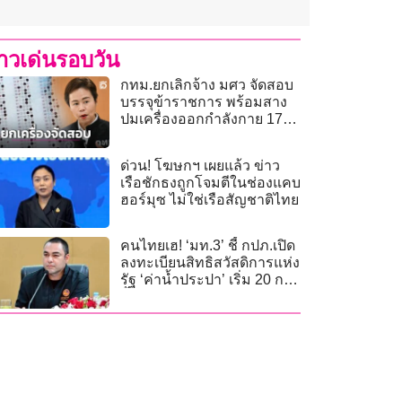
่าวเด่นรอบวัน
กทม.ยกเลิกจ้าง มศว จัดสอบ
บรรจุข้าราชการ พร้อมสาง
ปมเครื่องออกกำลังกาย 17
โครงการ
ด่วน! โฆษกฯ เผยแล้ว ข่าว
เรือชักธงถูกโจมตีในช่องแคบ
ฮอร์มุซ ไม่ใช่เรือสัญชาติไทย
คนไทยเฮ! ‘มท.3’ ชี้ กปภ.เปิด
ลงทะเบียนสิทธิสวัสดิการแห่ง
รัฐ ‘ค่าน้ำประปา’ เริ่ม 20 ก.ค.
นี้