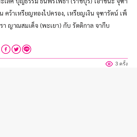
ะเลิศ บุญธรรม ธนพรโพธา (ราชบุรี) เอาชนะ จุฑา
น คว้าเหรียญทองไปครอง, เหรียญเงิน จุฑารัตน์ เพ็
รา ญาณสมเด็จ (พะเยา) กับ รัตติกาล จากีบ 
3 ครั้ง