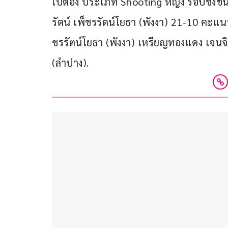
เปตอง ประเภท Shooting หญิง รอบชิงชน
รัตน์ เพ็ชรรัตน์โยธา (พังงา) 21-10 คะแน
ชรรัตน์โยธา (พังงา) เหรียญทองแดง เจนจิ
(ลำปาง).