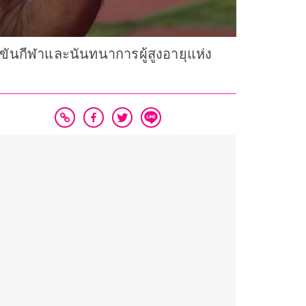
่งขันกีฬาและนันทนาการผู้สูงอายุแห่ง