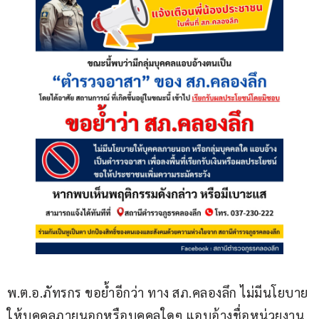
พ.ต.อ.ภัทรกร ขอย้ำอีกว่า ทาง สภ.คลองลึก ไม่มีนโยบาย
ให้บุคคลภายนอกหรือบุคคลใดๆ แอบอ้างชื่อหน่วยงาน