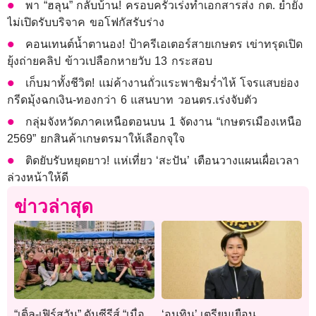
พา “ฮลุน” กลับบ้าน! ครอบครัวเร่งทำเอกสารส่ง กต. ย้ำยัง
ไม่เปิดรับบริจาค ขอโฟกัสรับร่าง
คอนเทนต์น้ำตานอง! ป้าครีเอเตอร์สายเกษตร เข่าทรุดเปิด
ยุ้งถ่ายคลิป ข้าวเปลือกหายวับ 13 กระสอบ
เก็บมาทั้งชีวิต! แม่ค้างานถั่วแระพาชิมร่ำไห้ โจรแสบย่อง
กรีดมุ้งฉกเงิน-ทองกว่า 6 แสนบาท วอนตร.เร่งจับตัว
กลุ่มจังหวัดภาคเหนือตอนบน 1 จัดงาน “เกษตรเมืองเหนือ
2569” ยกสินค้าเกษตรมาให้เลือกจุใจ
ติดยับรับหยุดยาว! แห่เที่ยว ‘สะปัน’ เตือนวางแผนเผื่อเวลา
ล่วงหน้าให้ดี
ข่าวล่าสุด
“เติ้ล-เฟิร์สวัน” ดันซีรีส์ “เมื่อ
‘อนุทิน’ เตรียมเยือน