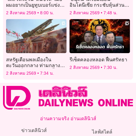
ผมอยากเป็นยูทูบเบอร์แข่งกับ
อินโดนีเซีย กระชับหุ้นส่วน
แฟนเก่า You(r)tuber Series”
ยุทธศาสตร์ไทย-อินโดฯ มุ่ง
2 สิงหาคม 2569
8:00 น.
2 สิงหาคม 2569
7:48 น.
ปังตั้งแต่เริ่ม
เปิดประตูการค้า การลงทุน
สหรัฐเตือนพลเมืองใน
รีเซ็ตคลองหลอด ฟื้นศรัทธา
ตะวันออกกลาง ท่ามกลาง
2 สิงหาคม 2569
7:30 น.
ความเสี่ยงการโจมตีครั้งใหม่
2 สิงหาคม 2569
7:34 น.
อ่านความจริง อ่านเดลินิวส์
ข่าวเดลินิวส์
ไลฟ์สไตล์