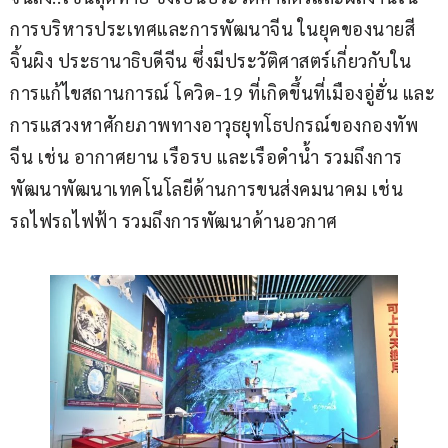
การบริหารประเทศและการพัฒนาจีน ในยุคของนายสี 
จิ้นผิง ประธานาธิบดีจีน ซึ่งมีประวัติศาสตร์เกี่ยวกับใน
การแก้ไขสถานการณ์ โควิด-19 ที่เกิดขึ้นที่เมืองอู่ฮั่น และ
การแสวงหาศักยภาพทางอาวุธยุทโธปกรณ์ของกองทัพ
จีน เช่น อากาศยาน เรือรบ และเรือดำน้ำ รวมถึงการ
พัฒนาพัฒนาเทคโนโลยีด้านการขนส่งคมนาคม เช่น 
รถไฟรถไฟฟ้า รวมถึงการพัฒนาด้านอวกาศ