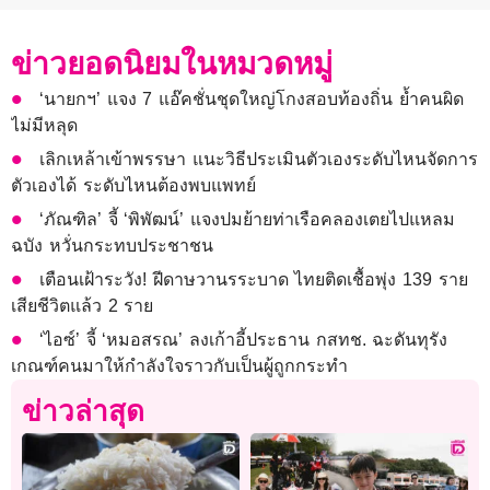
ข่าวยอดนิยมในหมวดหมู่
‘นายกฯ’ แจง 7 แอ๊คชั่นชุดใหญ่โกงสอบท้องถิ่น ย้ำคนผิด
ไม่มีหลุด
เลิกเหล้าเข้าพรรษา แนะวิธีประเมินตัวเองระดับไหนจัดการ
ตัวเองได้ ระดับไหนต้องพบแพทย์
‘ภัณฑิล’ จี้ ‘พิพัฒน์’ แจงปมย้ายท่าเรือคลองเตยไปแหลม
ฉบัง หวั่นกระทบประชาชน
เตือนเฝ้าระวัง! ฝีดาษวานรระบาด ไทยติดเชื้อพุ่ง 139 ราย
เสียชีวิตแล้ว 2 ราย
‘ไอซ์’ จี้ ‘หมอสรณ’ ลงเก้าอี้ประธาน กสทช. ฉะดันทุรัง
เกณฑ์คนมาให้กำลังใจราวกับเป็นผู้ถูกกระทำ
ข่าวล่าสุด