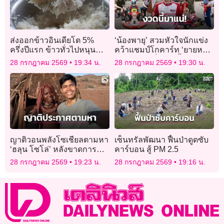
ส่งออกข้าวอินเดียโต 5%
‘น้องพายุ’ สวมหัวใจนักแข่ง
ครึ่งปีแรก ข้าวทั่วไปหนุน
คว้าแชมป์โกคาร์ท ‘ยายหนิง’
ชดเชย “บาสมาติ” หด
หลุดโฟกัส ลั่นงวดนี้มาแน่!
28 กรกฎาคม 2569
19:34 น.
28 กรกฎาคม 2569
19:30 น.
ญาติวอนพลังโซเชียลตามหา
เซ็นทรัลพัฒนา ฟื้นป่าดูดซับ
‘ฮลุน โซโล่’ หลังขาดการ
คาร์บอน สู้ PM 2.5
ติดต่อในประเทศจอร์เจีย
28 กรกฎาคม 2569
19:23 น.
28 กรกฎาคม 2569
19:16 น.