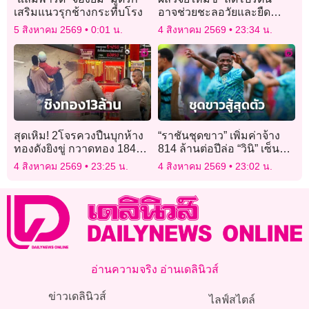
เสริมแนวรุกช้างกระทืบโรง
อาจช่วยชะลอวัยและยืด
อายุขัยได้ดีกว่า
5 สิงหาคม 2569
0:01 น.
4 สิงหาคม 2569
23:34 น.
สุดเหิม! 2โจรควงปืนบุกห้าง
“ราชันชุดขาว” เพิ่มค่าจ้าง
ทองดังยิงขู่ กวาดทอง 184
814 ล้านต่อปีล่อ “วินิ” เซ็น
บาท ค่ากว่า 13 ล้าน
สัญญาใหม่
4 สิงหาคม 2569
23:25 น.
4 สิงหาคม 2569
23:02 น.
อ่านความจริง อ่านเดลินิวส์
ข่าวเดลินิวส์
ไลฟ์สไตล์