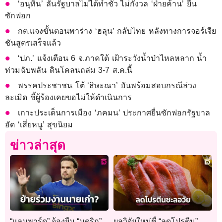
‘อนุทิน’ ลั่นรัฐบาลไม่ได้ทำชั่ว ไม่กังวล ‘ฝ่ายค้าน’ ยื่น
ซักฟอก
กต.แจงขั้นตอนพาร่าง ‘ฮลุน’ กลับไทย หลังทางการจอร์เจีย
ชันสูตรเสร็จแล้ว
‘ปภ.’ แจ้งเตือน 6 จ.ภาคใต้ เฝ้าระวังน้ำป่าไหลหลาก น้ำ
ท่วมฉับพลัน ดินโคลนถล่ม 3-7 ส.ค.นี้
พรรคประชาชน โต้ ‘ธิษะณา’ ยันพร้อมสอบกรณีล่วง
ละเมิด ชี้ผู้ร้องเคยขอไม่ให้ดำเนินการ
เกาะประเด็นการเมือง ‘ภคมน’ ประกาศยื่นซักฟอกรัฐบาล
อัด ‘เสี่ยหนู’ สุขนิยม
ข่าวล่าสุด
“แลมพาร์ด” จ้องยืม “มูดริก”
ผลวิจัยใหม่ชี้ “ลดโปรตีน”