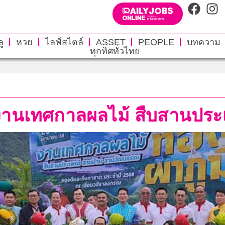
ู
หวย
ไลฟ์สไตล์
ASSET
PEOPLE
บทความ
ทุกทิศทั่วไทย
ิดงานเทศกาลผลไม้ สืบสานประ