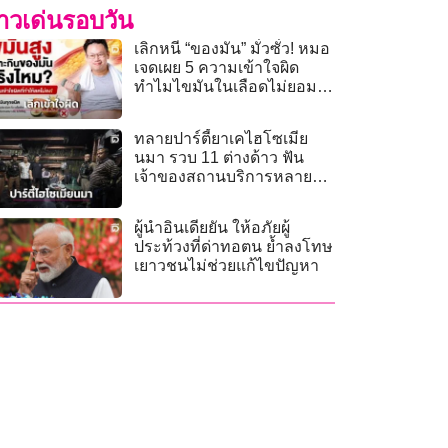
่าวเด่นรอบวัน
เลิกหนี “ของมัน” มั่วซั่ว! หมอ
เจดเผย 5 ความเข้าใจผิด
ทำไมไขมันในเลือดไม่ยอม
ลดสักที?
ทลายปาร์ตี้ยาเคไฮโซเมีย
นมา รวบ 11 ต่างด้าว ฟัน
เจ้าของสถานบริการหลาย
กระทง
ผู้นำอินเดียยัน ให้อภัยผู้
ประท้วงที่ด่าทอตน ย้ำลงโทษ
เยาวชนไม่ช่วยแก้ไขปัญหา