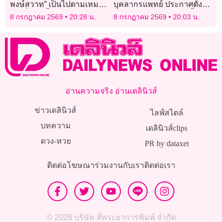
พงษ์สวาท” เป็นไปตามเหมาะ
บุคลากรแพทย์ ประกาศตั้ง
สม-นั่งเก้าอี้ครบ 4 ปี
‘คณะพยาบาลศาสตร์’ ปั้นลูก
8 กรกฎาคม 2569
20:28 น.
8 กรกฎาคม 2569
20:03 น.
หลานคืนถิ่น
อ่านความจริง อ่านเดลินิวส์
ข่าวเดลินิวส์
ไลฟ์สไตล์
บทความ
เดลินิวส์clips
ดวง-หวย
PR by dataxet
ติดต่อโฆษณา
ร่วมงานกับเรา
ติดต่อเรา
© 2026 บริษัท สี่พระยาการพิมพ์ จำกัด