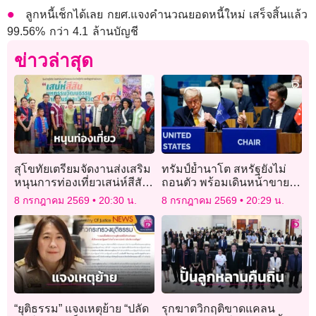
ลูกหนี้เช็กได้เลย กยศ.แจงคำนวณยอดหนี้ใหม่ เสร็จสิ้นแล้ว
99.56% กว่า 4.1 ล้านบัญชี
ข่าวล่าสุด
สุโขทัยเตรียมจัดงานส่งเสริม
ทรัมป์ย้ำนาโต สหรัฐยังไม่
หนุนการท่องเที่ยวเสน่ห์สีสัน
ถอนตัว พร้อมเดินหน้าขาย
มหกรรมวัฒนธรรมชาติพันธุ์
อาวุธให้พันธมิตร
8 กรกฎาคม 2569
20:30 น.
8 กรกฎาคม 2569
20:29 น.
“ยุติธรรม” แจงเหตุย้าย “ปลัด
รุกฆาตวิกฤติขาดแคลน