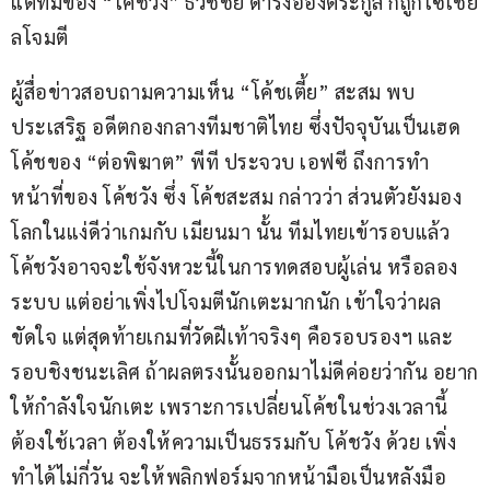
แต่ทีมของ “โค้ชวัง” ธวัชชัย ดำรงอ่องตระกูล ก็ถูกโซเชีย
ลโจมตี
ผู้สื่อข่าวสอบถามความเห็น “โค้ชเตี้ย” สะสม พบ
ประเสริฐ อดีตกองกลางทีมชาติไทย ซึ่งปัจจุบันเป็นเฮด
โค้ชของ “ต่อพิฆาต” พีที ประจวบ เอฟซี ถึงการทำ
หน้าที่ของ โค้ชวัง ซึ่ง โค้ชสะสม กล่าวว่า ส่วนตัวยังมอง
โลกในแง่ดีว่าเกมกับ เมียนมา นั้น ทีมไทยเข้ารอบแล้ว 
โค้ชวังอาจจะใช้จังหวะนี้ในการทดสอบผู้เล่น หรือลอง
ระบบ แต่อย่าเพิ่งไปโจมตีนักเตะมากนัก เข้าใจว่าผล
ขัดใจ แต่สุดท้ายเกมที่วัดฝีเท้าจริงๆ คือรอบรองฯ และ
รอบชิงชนะเลิศ ถ้าผลตรงนั้นออกมาไม่ดีค่อยว่ากัน อยาก
ให้กำลังใจนักเตะ เพราะการเปลี่ยนโค้ชในช่วงเวลานี้ 
ต้องใช้เวลา ต้องให้ความเป็นธรรมกับ โค้ชวัง ด้วย เพิ่ง
ทำได้ไม่กี่วัน จะให้พลิกฟอร์มจากหน้ามือเป็นหลังมือ