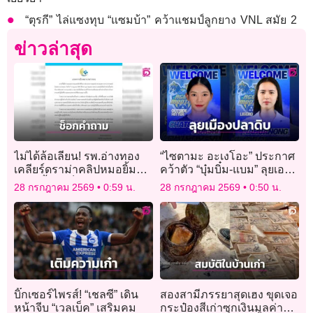
“ตุรกี” ไล่แซงทุบ “แซมบ้า” คว้าแชมป์ลูกยาง VNL สมัย 2
ข่าวล่าสุด
ไม่ได้ล้อเลียน! รพ.อ่างทอง
“ไซตามะ อะเงโอะ” ประกาศ
เคลียร์ดราม่าคลิปหมอยิ้ม
คว้าตัว “บุ๋มบิ๋ม-แบม” ลุยเอ
แถลงย้ำแค่ช็อกคำถามนัก
สวี.ลีก
28 กรกฎาคม 2569
0:59 น.
28 กรกฎาคม 2569
0:50 น.
ข่าว
บิ๊กเซอร์ไพรส์! “เชลซี” เดิน
สองสามีภรรยาสุดเฮง ขุดเจอ
หน้าจีบ “เวลเบ็ค” เสริมคม
กระป๋องสีเก่าซุกเงินมูลค่า