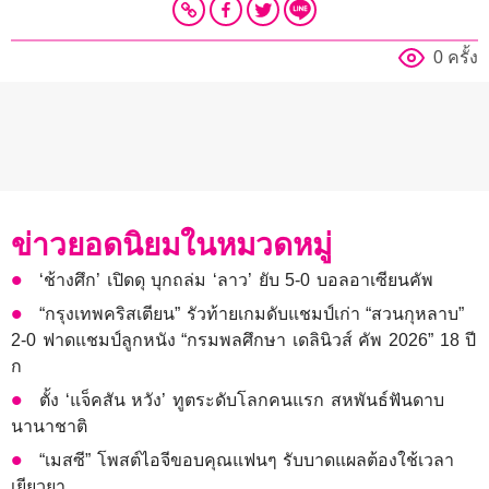
0 ครั้ง
ข่าวยอดนิยมในหมวดหมู่
‘ช้างศึก’ เปิดดุ บุกถล่ม ‘ลาว’ ยับ 5-0 บอลอาเซียนคัพ
“กรุงเทพคริสเตียน” รัวท้ายเกมดับแชมป์เก่า “สวนกุหลาบ”
2-0 ฟาดแชมป์ลูกหนัง “กรมพลศึกษา เดลินิวส์ คัพ 2026” 18 ปี
ก
ตั้ง ‘แจ็คสัน หวัง’ ทูตระดับโลกคนแรก สหพันธ์ฟันดาบ
นานาชาติ
“เมสซี” โพสต์ไอจีขอบคุณแฟนๆ รับบาดแผลต้องใช้เวลา
เยียวยา