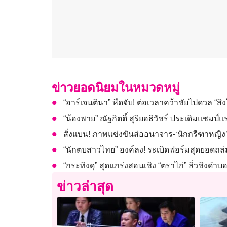
ข่าวยอดนิยมในหมวดหมู่
“อาร์เจนตินา” หืดจับ! ต่อเวลาคว้าชัยไปดวล “
“น้องพาย” ณัฐกิตติ์ สุริยอธิวัชร์ ประเดิมแชมป์แ
สั่งแบน! ภาพแข่งขันส่ออนาจาร-‘นักกรีฑาหญิง’ 
“นักตบสาวไทย” องค์ลง! ระเบิดฟอร์มสุดยอดถล่ม
“กระทิงดุ” สุดแกร่งสอนเชิง “ตราไก่” ลิ่วชิงดำ
ข่าวล่าสุด