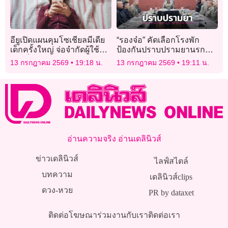
อียูเปิดแผนคุมโซเชียลมีเดีย
“รองจ๋อ” คัดเลือกโรงพัก
เด็กครั้งใหญ่ จ่อจำกัดผู้ใช้
ป้องกันปราบปรามยานรกดี
อายุต่ำกว่า 13 ปี
เด่น “ราษฎร์บูรณะ-
13 กรกฎาคม 2569
19:18 น.
13 กรกฎาคม 2569
19:11 น.
เพชรเกษม” คว้าอันดับ 1
อ่านความจริง อ่านเดลินิวส์
ข่าวเดลินิวส์
ไลฟ์สไตล์
บทความ
เดลินิวส์clips
ดวง-หวย
PR by dataxet
ติดต่อโฆษณา
ร่วมงานกับเรา
ติดต่อเรา