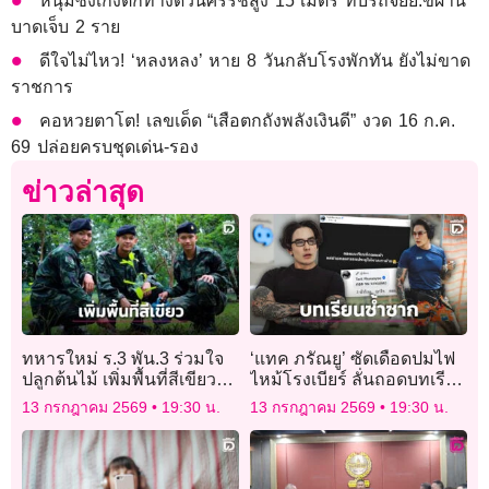
หนุ่มซิ่งเก๋งตกทางด่วนศรีรัชสูง 15 เมตร ทับรถจยย.ขี่ผ่าน
บาดเจ็บ 2 ราย
ดีใจไม่ไหว! ‘หลงหลง’ หาย 8 วันกลับโรงพักทัน ยังไม่ขาด
ราชการ
คอหวยตาโต! เลขเด็ด “เสือตกถังพลังเงินดี” งวด 16 ก.ค.
69 ปล่อยครบชุดเด่น-รอง
ข่าวล่าสุด
ทหารใหม่ ร.3 พัน.3 ร่วมใจ
‘แทค ภรัณยู’ ซัดเดือดปมไฟ
ปลูกต้นไม้ เพิ่มพื้นที่สีเขียว
ไหม้โรงเบียร์ ลั่นถอดบทเรียน
สร้างร่มเงาส่งต่อสู่รุ่นน้อง
แล้วช่วยถอดกลอนประตูให้
13 กรกฎาคม 2569
19:30 น.
13 กรกฎาคม 2569
19:30 น.
พวกเราด้วย!