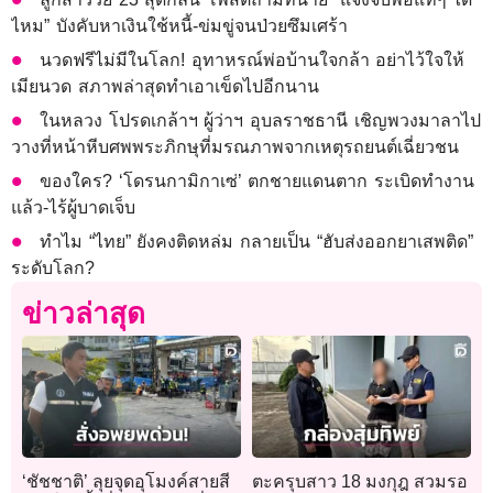
ไหม” บังคับหาเงินใช้หนี้-ข่มขู่จนป่วยซึมเศร้า
นวดฟรีไม่มีในโลก! อุทาหรณ์พ่อบ้านใจกล้า อย่าไว้ใจให้
เมียนวด สภาพล่าสุดทำเอาเข็ดไปอีกนาน
ในหลวง โปรดเกล้าฯ ผู้ว่าฯ อุบลราชธานี เชิญพวงมาลาไป
วางที่หน้าหีบศพพระภิกษุที่มรณภาพจากเหตุรถยนต์เฉี่ยวชน
ของใคร? ‘โดรนกามิกาเซ่’ ตกชายแดนตาก ระเบิดทำงาน
แล้ว-ไร้ผู้บาดเจ็บ
ทำไม “ไทย” ยังคงติดหล่ม กลายเป็น “ฮับส่งออกยาเสพติด”
ระดับโลก?
ข่าวล่าสุด
‘ชัชชาติ’ ลุยจุดอุโมงค์สายสี
ตะครุบสาว 18 มงกุฎ สวมรอ