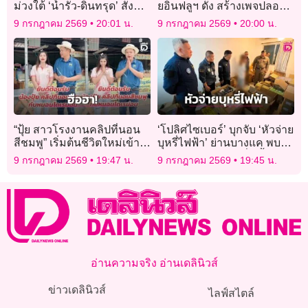
ม่วงใต้ ‘น้ำรั่ว-ดินทรุด’ สั่ง
ยอินฟลูฯ ดัง สร้างเพจปลอม
อพยพด่วนผู้พักอาศัยรัศมี 30
หลอกขายกล่องสุ่มทิพย์
9 กรกฎาคม 2569
20:01 น.
9 กรกฎาคม 2569
20:00 น.
เมตร
“ปุ้ย สาวโรงงานคลิปที่นอน
‘โปลิศไซเบอร์’ บุกจับ ‘หัวจ่าย
สีชมพู” เริ่มต้นชีวิตใหม่เข้า
บุหรี่ไฟฟ้า’ ย่านบางแค พบ
ค่ายเพลง “มายด์มิวสิค
ของกลางกว่า 5 หมื่นชิ้น
9 กรกฎาคม 2569
19:47 น.
9 กรกฎาคม 2569
19:45 น.
เรคคอร์ด”แล้ว
อ่านความจริง อ่านเดลินิวส์
ข่าวเดลินิวส์
ไลฟ์สไตล์