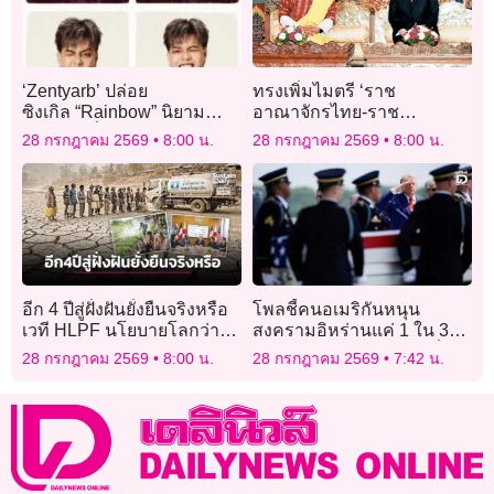
‘Zentyarb’ ปล่อย
ทรงเพิ่มไมตรี ‘ราช
ซิงเกิล “Rainbow” นิยาม
อาณาจักรไทย-ราช
ความรักที่ถ่ายทอดอารมณ์
อาณาจักรภูฏาน’
28 กรกฎาคม 2569
8:00 น.
28 กรกฎาคม 2569
8:00 น.
ความสัมพันธ์ยุคใหม่
อีก 4 ปีสู่ฝั่งฝันยั่งยืนจริงหรือ
โพลชี้คนอเมริกันหนุน
เวที HLPF นโยบายโลกว่า
สงครามอิหร่านแค่ 1 ใน 3
อย่างไร
กังขาทรัมป์ไร้เป้าหมายที่
28 กรกฎาคม 2569
8:00 น.
28 กรกฎาคม 2569
7:42 น.
ชัดเจน