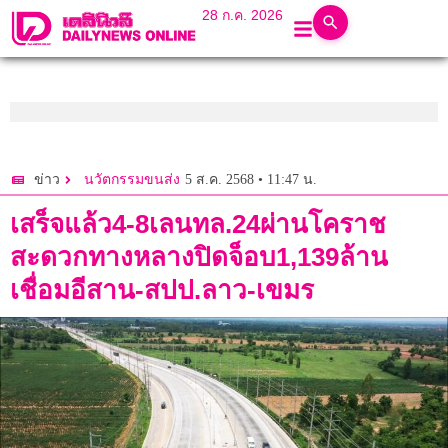
28 ก.ค. 2026
5 ส.ค. 2568 • 11:47 น.
ข่าว
นวัตกรรมขนส่ง
เสร็จแล้ว4-8เลนทล.24ผ่านโคราช
สะดวกทางหลางปิดจ็อบ1,139ล้าน
เชื่อมอีสาน-สปป.ลาว-เขมร