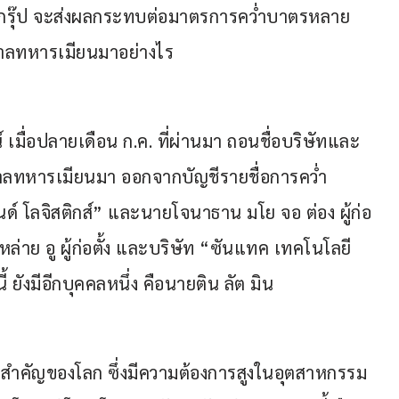
อ กรุ๊ป จะส่งผลกระทบต่อมาตรการคว่ำบาตรหลาย
ัฐบาลทหารเมียนมาอย่างไร
มื่อปลายเดือน ก.ค. ที่ผ่านมา ถอนชื่อบริษัทและ
ฐบาลทหารเมียนมา ออกจากบัญชีรายชื่อการคว่ำ
นด์ โลจิสติกส์” และนายโจนาธาน มโย จอ ต่อง ผู้ก่อ
 หล่าย อู ผู้ก่อตั้ง และบริษัท “ซันแทค เทคโนโลยี
ี้ ยังมีอีกบุคคลหนึ่ง คือนายติน ลัต มิน
ี่สำคัญของโลก ซึ่งมีความต้องการสูงในอุตสาหกรรม