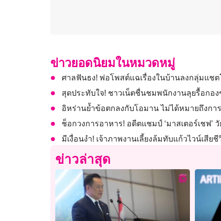
ข่าวยอดนิยมในหมวดหมู่
ศาลฟันธง! พ่อโพสต์แฉเรื่องในบ้านลงกลุ่มแชต
สุดประทับใจ! ชาวเน็ตชื่นชมพนักงานลุยรื้อกอง
อิหร่านย้ำข้อตกลงกับโอมาน ไม่ได้หมายถึงการ
ช็อกวงการอาหาร! อดีตแชมป์ ‘มาสเตอร์เชฟ’ วัย
มีเงื่อนงำ! เจ้าภาพงานเลี้ยงล้มทับแก้วไวน์เสียช
ข่าวล่าสุด