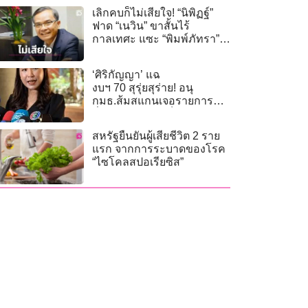
เลิกคบก็ไม่เสียใจ! “นิพิฏฐ์”
ฟาด “เนวิน” ขาสั้นไร้
กาลเทศะ แซะ “พิมพ์ภัทรา”
ปกป้องเกินเหตุ!
‘ศิริกัญญา’ แฉ
งบฯ 70 สุรุ่ยสุร่าย! อนุ
กมธ.ส้มสแกนเจอรายการสุด
ขื่นขม ใช้ AI จับล็อกสเปก-ใบ
เสนอราคามั่ว
สหรัฐยืนยันผู้เสียชีวิต 2 ราย
แรก จากการระบาดของโรค
“ไซโคลสปอเรียซิส”