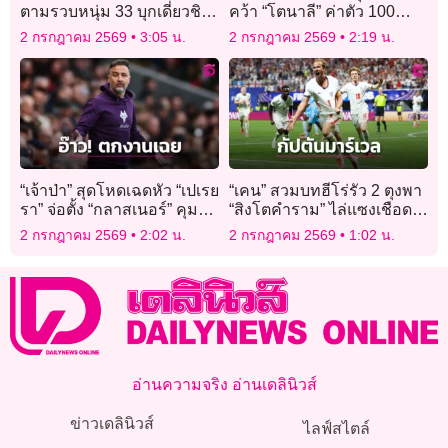
ตามรวบหนุ่ม 33 บุกเดี่ยวชิง
คว้า “โตนาลี” ค่าตัว 100
ทองห้างทองดัง
ล้านปอนด์
2 กรกฎาคม 2569
3:05 น.
2 กรกฎาคม 2569
2:19 น.
“เจ้าป่า” สุดโหดเฉดหัว “เปเรย
“เคน” สวมบทฮีโร่รัว 2 ตุงพา
รา” จ่อตั้ง “กลาสเนอร์” คุม
“สิงโตคำราม” ไล่แซงเชือด
ทัพ
คองโกหืดจับ
2 กรกฎาคม 2569
2:02 น.
2 กรกฎาคม 2569
1:02 น.
อ่านความจริง อ่านเดลินิวส์
ข่าวเดลินิวส์
ไลฟ์สไตล์