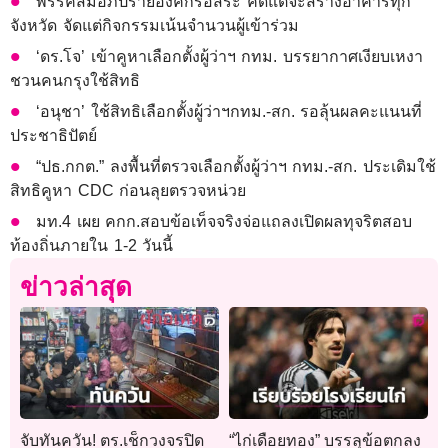
พรรคส้มอภิปรายองค์กรอิสระ คิดแต่จะสร้างอาคารทุก
จังหวัด จัดแต่กิจกรรมเน้นจำนวนผู้เข้าร่วม
‘ดร.โจ’ เข้าคูหาเลือกตั้งผู้ว่าฯ กทม. บรรยากาศเงียบเหงา
ชวนคนกรุงใช้สิทธิ
‘อนุชา’ ใช้สิทธิเลือกตั้งผู้ว่าฯกทม.-สก. รอลุ้นผลคะแนนที่
ประชาธิปัตย์
“ปธ.กกต.” ลงพื้นที่ตรวจเลือกตั้งผู้ว่าฯ กทม.-สก. ประเดิมใช้
สิทธิคูหา CDC ก่อนลุยตรวจหน่วย
มท.4 เผย คกก.สอบข้อเท็จจริงจ่อแถลงเปิดผลทุจริตสอบ
ท้องถิ่นภายใน 1-2 วันนี้
ข่าวล่าสุด
จับทันควัน! ตร.เช็กวงจรปิด
“ไก่เดือยทอง” บรรลุข้อตกลง