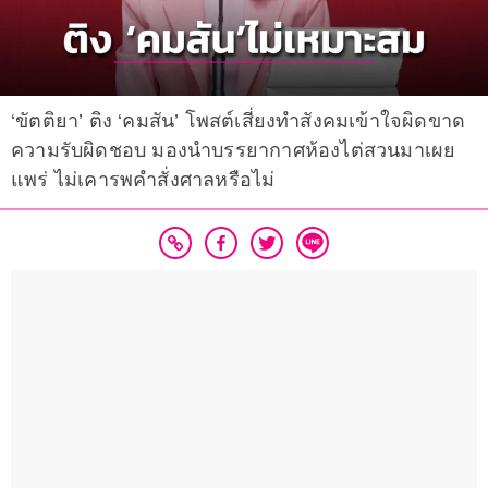
‘ขัตติยา’ ติง ‘คมสัน’ โพสต์เสี่ยงทำสังคมเข้าใจผิดขาด
ความรับผิดชอบ มองนำบรรยากาศห้องไต่สวนมาเผย
แพร่ ไม่เคารพคำสั่งศาลหรือไม่