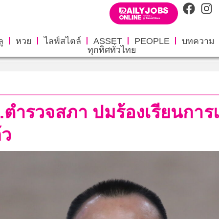
ู
หวย
ไลฟ์สไตล์
ASSET
PEOPLE
บทความ
ทุกทิศทั่วไทย
กมธ.ตำรวจสภา ปมร้องเรียนการแ
้ว