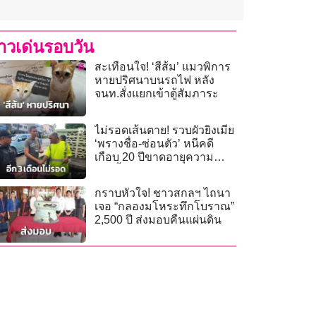
่าวเด่นรอบวัน
สะเทือนใจ! ‘สีส้ม’ แมวพิการ
หายปริศนาบนรถไฟ หลัง
จนท.สั่งแยกเข้าตู้สัมภาระ
ไม่รอดเส้นตาย! รวบผัวยิงเมีย
‘พรางชื่อ-ซ่อนตัว’ หนีคดี
เกือบ 20 ปีขาดอายุความ
ก.ย.นี้
กราบหัวใจ! ชาวสกลฯ ไถนา
เจอ “กลองมโหระทึกโบราณ”
2,500 ปี ส่งมอบคืนแผ่นดิน