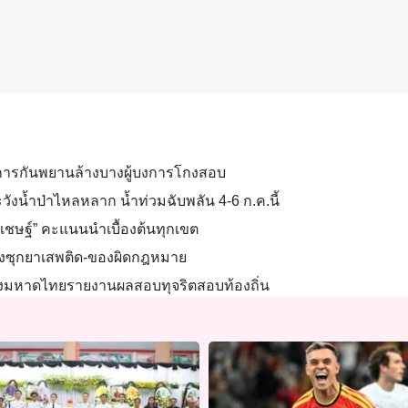
ตรการกันพยานล้างบางผู้บงการโกงสอบ
ระวังน้ำป่าไหลหลาก น้ำท่วมฉับพลัน 4-6 ก.ค.นี้
ิเชษฐ์” คะแนนนำเบื้องต้นทุกเขต
ี่ยงซุกยาเสพติด-ของผิดกฎหมาย
วงมหาดไทยรายงานผลสอบทุจริตสอบท้องถิ่น