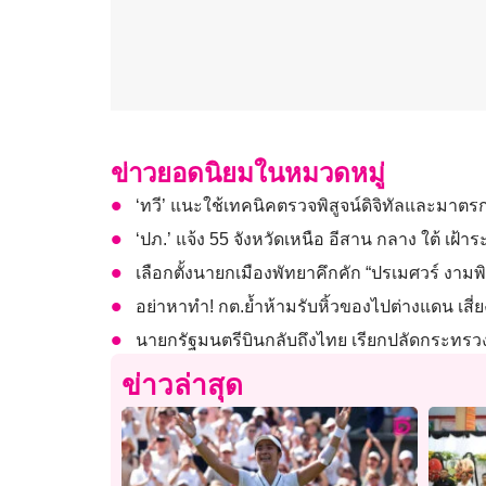
ข่าวยอดนิยมในหมวดหมู่
‘ทวี’ แนะใช้เทคนิคตรวจพิสูจน์ดิจิทัลและมา
‘ปภ.’ แจ้ง 55 จังหวัดเหนือ อีสาน กลาง ใต้ เฝ้า
เลือกตั้งนายกเมืองพัทยาคึกคัก “ปรเมศวร์ งามพ
อย่าหาทำ! กต.ย้ำห้ามรับหิ้วของไปต่างแดน เส
นายกรัฐมนตรีบินกลับถึงไทย เรียกปลัดกระทร
ข่าวล่าสุด