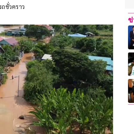
ดรถชั่วคราว
ข