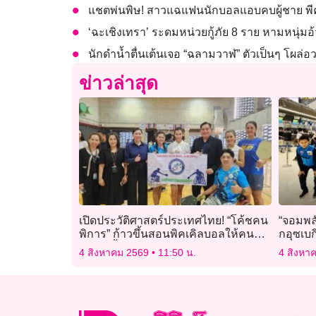
แชตพ่นพิษ! สาวแฉแฟนนักบอลแอบคบผู้ชาย พีคพบ
‘ฉะเชิงเทรา’ ระดมหน่วยกู้ภัย 8 ราย หามหนุ่ม
นักดำน้ำตื่นเต้นเจอ “ฉลามวาฬ” ตัวเป็นๆ โผล่อ
ข่าวล่าสุด
เปิดประวัติศาสตร์ประเทศไทย! “โค้ชคน
“จอมพลั
พิการ” ก้าวขึ้นสอนพิคเคิลบอลให้คน
กอุซเบ
ปกติ ครั้งแรกของชาติ พลิกบทบาทจาก
เยาวชน
4 สิงหาคม 2569
11:50 น.
4 สิงหา
“ผู้รับโอกาส” สู่ “ผู้สร้างโอกาส”