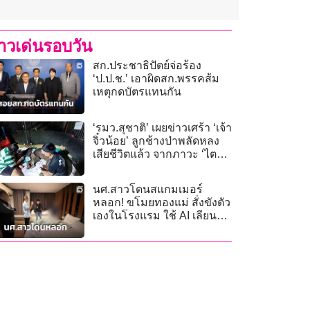
่าวเด่นรอบวัน
สก.ประชาธิปัตย์จ่อร้อง
‘ป.ป.ช.’ เอาผิดสก.พรรคส้ม
เหตุกดบัตรแทนกัน
‘รมว.สุชาติ’ เผยข่าวเศร้า ‘เจ้า
จิ๋วน้อย’ ลูกช้างป่าพลัดหลง
เสียชีวิตแล้ว จากภาวะ ‘ไต
วายเฉียบพลัน’
นศ.สาวโดนสแกมเมอร์
หลอก! ขโมยทองแม่ สั่งขังตัว
เองในโรงแรม ใช้ AI เลียน
เสียงเรียกค่าไถ่