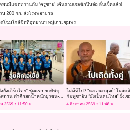
มีแชตหวานกับ ‘ครูชาย’ เค้นถามเจอชักปืนจ่อ ลั่นเข็ดแล้ว!
อ้วน 200 กก. ส่งโรงพยาบาล
วดโฉมใกล้ชิดที่อุทยานฯ หมู่เกาะชุมพร
งยังเติร์กไทย” ชุดแรก ยกทัพบุ
ไม่มีที่ไป? “หลวงตาสุจย์” โผล่คล
กิสถาน ทำศึกยกน้ำหนักยุวชน-
กัมพูชายัน “ยังเป็นคนไทย” ฝั่งเข
ชิงแชมป์เอเชีย 2026
การ์ดระแวง คนบุรีรัมย์ตัดขาด!
คม 2569
11:50 น.
4 สิงหาคม 2569
11:48 น.