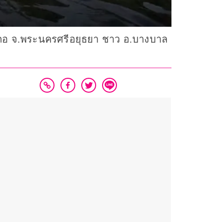
ำเภอ จ.พระนครศรีอยุธยา ชาว อ.บางบาล