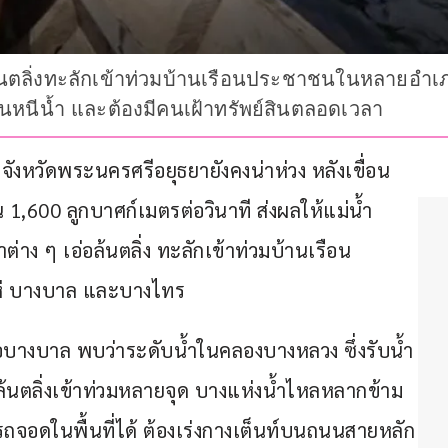
อล้นตลิ่งทะลักเข้าท่วมบ้านเรือนประชาชนในหลายอ
นหนีน้ำ และต้องมีคนเฝ้าทรัพย์สินตลอดเวลา
ที่จังหวัดพระนครศรีอยุธยายังคงน่าห่วง หลังเขื่อน
น 1,600 ลูกบาศก์เมตรต่อวินาที ส่งผลให้แม่น้ำ
าง ๆ เอ่อล้นตลิ่ง ทะลักเข้าท่วมบ้านเรือน
ห่ บางบาล และบางไทร
อำเภอบางบาล พบว่าระดับน้ำในคลองบางหลวง ซึ่งรับน้ำ
ล้นตลิ่งเข้าท่วมหลายจุด บางแห่งน้ำไหลหลากข้าม
อดในพื้นที่ได้ ต้องเร่งกางเต็นท์บนถนนสายหลัก