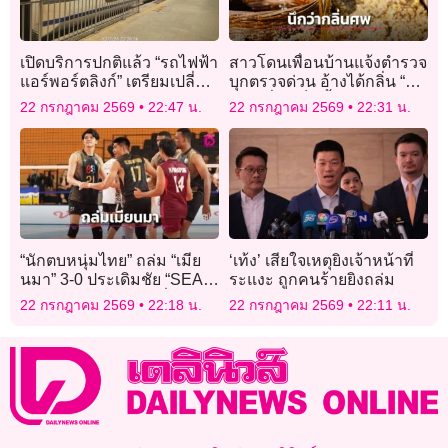
เปิดบริการปกติแล้ว “รถไฟฟ้า
สาวโดนเพื่อนบ้านแจ้งตำรวจ
แอร์พอร์ตลิงก์” เตรียมเปลี่ยน
บุกตรวจด่วน อ้างได้กลิ่น “ศพ
ประแจชุดใหม่ หาสาเหตุ
เน่า” ที่แท้เป็นน้ำส้มสายชู
22 กรกฎาคม 2569
22:47 น.
22 กรกฎาคม 2569
22:31 น.
ขัดข้อง
“นักตบหนุ่มไทย” ถล่ม “เมีย
‘เท้ง’ เสียใจเหตุยิงเจ้าหน้าที่
นมา” 3-0 ประเดิมชัย “SEA V
ระแงะ ถูกคนร้ายยิงถล่ม
Cup 2026” สนาม 2 ที่
22 กรกฎาคม 2569
22:18 น.
22 กรกฎาคม 2569
22:11 น.
อินโดนีเซีย