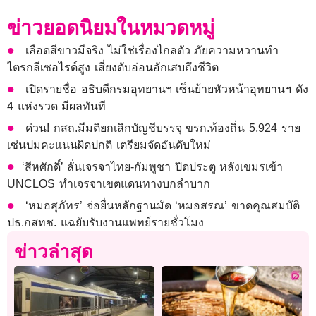
ข่าวยอดนิยมในหมวดหมู่
เลือดสีขาวมีจริง ไม่ใช่เรื่องไกลตัว ภัยความหวานทำ
ไตรกลีเซอไรด์สูง เสี่ยงตับอ่อนอักเสบถึงชีวิต
เปิดรายชื่อ อธิบดีกรมอุทยานฯ เซ็นย้ายหัวหน้าอุทยานฯ ดัง
4 แห่งรวด มีผลทันที
ด่วน! กสถ.มีมติยกเลิกบัญชีบรรจุ ขรก.ท้องถิ่น 5,924 ราย
เซ่นปมคะแนนผิดปกติ เตรียมจัดอันดับใหม่
​‘สีหศักดิ์’ ลั่นเจรจาไทย-กัมพูชา ปิดประตู หลังเขมรเข้า
UNCLOS ทำเจรจาเขตแดนทางบกลำบาก
‘หมอสุภัทร’ จ่อยื่นหลักฐานมัด ‘หมอสรณ’ ขาดคุณสมบัติ
ปธ.กสทช. แฉยับรับงานแพทย์รายชั่วโมง
ข่าวล่าสุด