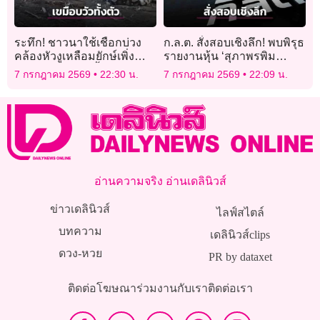
ระทึก! ชาวนาใช้เชือกบ่วง
ก.ล.ต. สั่งสอบเชิงลึก! พบพิรุธ
คล้องหัวงูเหลือมยักษ์เพิ่ง
รายงานหุ้น ‘สุภาพรพิม
เขมือบวัวเข้าไปทั้งตัวจนท้อง
พงษ์’ ข้อมูลเพียบแต่ไม่ตรง
7 กรกฎาคม 2569
22:30 น.
7 กรกฎาคม 2569
22:09 น.
กาง
ความจริง
อ่านความจริง อ่านเดลินิวส์
ข่าวเดลินิวส์
ไลฟ์สไตล์
บทความ
เดลินิวส์clips
ดวง-หวย
PR by dataxet
ติดต่อโฆษณา
ร่วมงานกับเรา
ติดต่อเรา