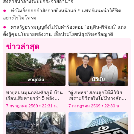
สังคายนาล้างระบบกระจายอำนาจ
ทำไมยิ่งออกกำลังกายยิ่งหน้าแก่ !! แพทย์แนะนำวิธีฟิต
อย่างไรไม่โทรม
ศาลรัฐธรรมนูญสั่งไม่รับคำร้องสอย ‘อนุทิน-พิพัฒน์’ แต่ง
ตั้งผู้คุมนโยบายพลังงาน เอื้อประโยชน์ธุรกิจเครือญาติ
ข่าวล่าสุด
พายุลมหมุนถล่มชัยภูมิ บ้าน
“ตู่ ภพธร” สอนลูกให้มีวินัย
เรือนเสียหายกว่า 5 หลัง
เพราะชีวิตจริงไม่มีทางลัดสู่
ต้นไม้ใหญ่ล้มทับรถ-สายไฟ
ความสำเร็จ!
7 กรกฎาคม 2569
22:31 น.
7 กรกฎาคม 2569
22:30 น.
ขาด