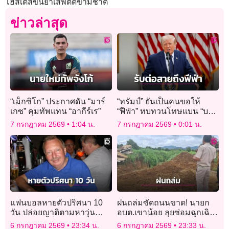
โฮสเตสขนยาเสพติดข้ามชาติ
ข่าวล่าสุด
“เม็กซิโก” ประกาศดัน “มาร์
“ทรัมป์” ยันเป็นคนขอให้
เกซ” คุมทัพแทน “อากีร์เร”
“ฟีฟ่า” ทบทวนโทษแบน “บา
โลกุน”
7 กรกฎาคม 2569
1:04 น.
7 กรกฎาคม 2569
0:01 น.
แฟนบอลหายตัวปริศนา 10
ฝนถล่มซัดถนนขาด! นายก
วัน ปล่อยญาติตามหาวุ่น
อบต.เขาน้อย ลุยซ่อมฉุกเฉิน
ขณะเจ้าตัวนั่งเชียร์บอลโลก
ชาวบ้านคาใจถนนส่อไม่ได้
6 กรกฎาคม 2569
23:34 น.
6 กรกฎาคม 2569
23:33 น.