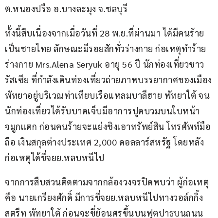
ต.หนองปรือ อ.บางละมุง จ.ชลบุรี
ทั้งนี้สืบเนื่องจากเมื่อวันที่ 28 พ.ย.ที่ผ่านมา ได้มีคนร้าย
เป็นชายไทย ลักษณะมีรอยสักทั่วร่างกาย ก่อเหตุทำร้าย
ร่างกาย Mrs.Alena Seryuk อายุ 56 ปี นักท่องเที่ยวชาว
รัสเซีย ที่กำลังเดินท่องเที่ยวถ่ายภาพบรรยากาศของเมือง
พัทยาอยู่บริเวณท่าเทียบเรือแหลมบาลีฮาย พัทยาใต้ จน
นักท่องเที่ยวได้รับบาดเจ็บมีอาการปูดบวมบนใบหน้า 
จมูกแตก ก่อนคนร้ายจะแย่งชิงเอาทรัพย์สิน โทรศัพท์มือ
ถือ เงินสกุลต่างประเทศ 2,000 ดอลลาร์สหรัฐ โดยหลัง
ก่อเหตุได้ขี่จยย.หลบหนีไป 
จากการสืบสวนติดตามจากกล้องวงจรปิดพบว่า ผู้ก่อเหตุ
คือ นายเกรียงศักดิ์ มีการขี่จยย.หลบหนีไปทางวอล์กกิ้ง
สตรีท พัทยาใต้ ก่อนจะขี่ย้อนศรขึ้นบนฟุตปาธบนถนน