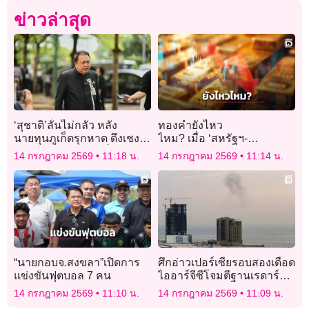
ข่าวล่าสุด
‘สุชาติ’ลั่นไม่กลัว หลัง
ทองคำยังไหว
นายทุนภูเก็ตรุกหาด ดึงเชง
ไหม? เมื่อ ‘สหรัฐฯ-
ฟ้อง’ศาลปกครอง’ ฮึ่มเจอ’คน
อิหร่าน’ ปะทุรอบใหม่
14 กรกฎาคม 2569
11:18 น.
14 กรกฎาคม 2569
11:14 น.
ดื้อ’ ต้องดำเนินการให้ถึงที่
สุด
“นายกอบจ.สงขลา”เปิดการ
ศึกอ่าวเปอร์เซียรอบสองเดือด
แข่งขันฟุตบอล 7 คน
ไออาร์จีซีโจมตีฐานเรดาร์
สหรัฐในบาห์เรน
14 กรกฎาคม 2569
11:10 น.
14 กรกฎาคม 2569
11:09 น.