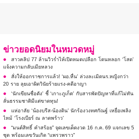
ข่าวยอดนิยมในหมวดหมู่
สาวคลิป 77 ล้านวิวร่ำไห้เปิดหมดเปลือก โดนหลอก ‘โสด’
แจ้งความกลับเมียหลวง
สั่งให้ออกราชการแล้ว! ‘ผอ.หื่น’ ล่วงละเมิดนร.หญิงกว่า
20 ราย ลุยเอาผิดวินัยร้ายแรง-คดีอาญา
‘นักเขียนชื่อดัง’ ชี้ ‘เกาะภูเก็ต’ กับสารพัดปัญหาที่แก้ไม่ทัน
ลั่นธรรมชาติมีแต่ขาดทุน!
แห่อาลัย ‘น้องบรีส-น้องดิน’ นักร้องวงทศกัณฐ์ เหยื่อเพลิง
ไหม้ ‘โรงเบียร์ ณ ลาดพร้าว’
“มนต์สิทธิ์ คำสร้อย” จุดเลขเด็ดงวด 16 ก.ค. 69 แจกเลข 5
ชุด พร้อมเลขวันเกิด “แพรวพราว”