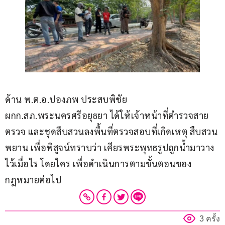
ด้าน พ.ต.อ.ปองภพ ประสบพิชัย 
ผกก.สภ.พระนครศรีอยุธยา ได้ให้เจ้าหน้าที่ตำรวจสาย
ตรวจ และชุดสืบสวนลงพื้นที่ตรวจสอบที่เกิดเหตุ สืบสวน
พยาน เพื่อพิสูจน์ทราบว่า เศียรพระพุทธรูปถูกน้ำมาวาง
ไว้เมื่อไร โดยใคร เพื่อดำเนินการตามขั้นตอนของ
กฎหมายต่อไป
3 ครั้ง