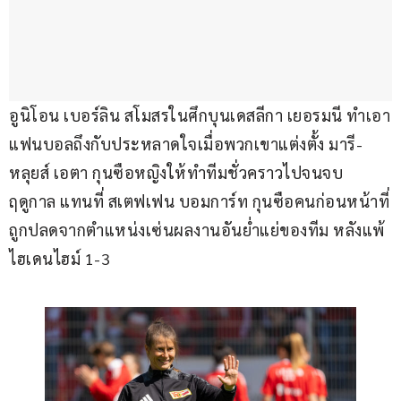
อูนิโอน เบอร์ลิน สโมสรในศึกบุนเดสลีกา เยอรมนี ทำเอา
แฟนบอลถึงกับประหลาดใจเมื่อพวกเขาแต่งตั้ง มารี-
หลุยส์ เอตา กุนซือหญิงให้ทำทีมชั่วคราวไปจนจบ
ฤดูกาล แทนที่ สเตฟเฟน บอมการ์ท กุนซือคนก่อนหน้าที่
ถูกปลดจากตำแหน่งเซ่นผลงานอันย่ำแย่ของทีม หลังแพ้ 
ไฮเดนไฮม์ 1-3