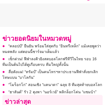
ข่าวยอดนิยมในหมวดหมู่
“คลอปป์” ยืนยัน พร้อมใส่สุดกับ “อินทรีเหล็ก” แม้เคยพูดว่า
หมดพลัง แต่ตอนนี้ชาร์จมาเต็มแล้ว
เช็กด่วน! ฟีฟ่าลงคิวยิงสดบอลโลกฟรีทีวีในไทย รอบ 16
ทีมเป็นต้นไปได้ดูเกือบครบ ทีมใหญ่ทั้งนั้น
สื่อดังแฉ! “ทรัมป์” เป็นคนโทรฯหาประธานฟีฟ่าสั่งยกเลิก
โทษแบน “บาโลกัน”
“โมร็อกโก” สอนเชิง “แคนาดา” ฉลุย 8 ทีมสุดท้ายบอลโลก
“ฮาลันด์” รัว 2 ตุงพา “นอร์เวย์” พลิกล็อกโค่น “แซมบ้า”
ข่าวล่าสุด