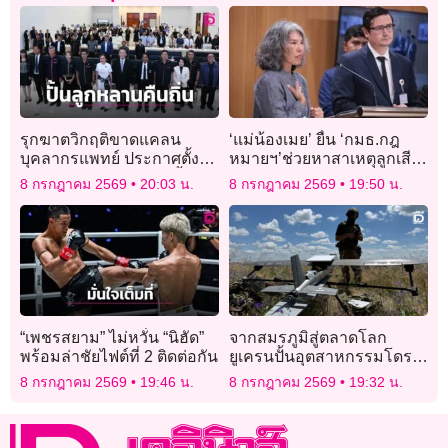
รุกฆาตวิกฤติขาดแคลน
‘แม่น้องเมย’ ยื่น ‘กมธ.กฎ
บุคลากรแพทย์ ประกาศตั้ง
หมายฯ’ช่วยหาสาเหตุลูกเสีย
‘คณะพยาบาลศาสตร์’ ปั้นลูก
ชีวิต ‘รังสิมันต์’รับหารือกมธ.
8 กรกฎาคม 2569
20:03 น.
8 กรกฎาคม 2569
19:50 น.
หลานคืนถิ่น
“เพชรสยาม” ไม่หวั่น “นิฮัด”
จากสมรภูมิสู่ตลาดโลก
พร้อมล่าชัยไฟต์ที่ 2 ติดต่อกัน
ยูเครนปั้นอุตสาหกรรมโดรน
สร้างรายได้ท่ามกลาง
8 กรกฎาคม 2569
19:46 น.
8 กรกฎาคม 2569
19:32 น.
สงคราม